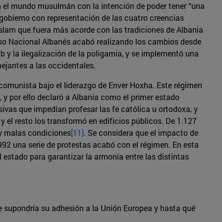
con el mundo musulmán con la intención de poder tener “una
n gobierno con representación de las cuatro creencias
 Islam que fuera más acorde con las tradiciones de Albania
greso Nacional Albanés acabó realizando los cambios desde
 y la ilegalización de la poligamia, y se implementó una
mejantes a las occidentales.
comunista bajo el liderazgo de Enver Hoxha. Este régimen
, y por ello declaró a Albania como el primer estado
sivas que impedían profesar las fe católica u ortodoxa, y
y el resto los transformó en edificios públicos. De 1.127
uy malas condiciones
[11]
. Se considera que el impacto de
1992 una serie de protestas acabó con el régimen. En esta
l estado para garantizar la armonía entre las distintas
e supondría su adhesión a la Unión Europea y hasta qué