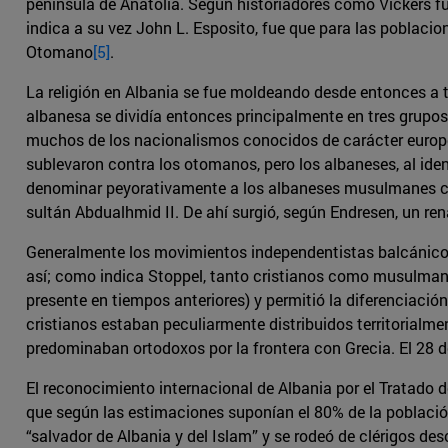
península de Anatolia. Según historiadores como Vickers fue
indica a su vez John L. Esposito, fue que para las poblacio
Otomano
[5]
.
La religión en Albania se fue moldeando desde entonces a t
albanesa se dividía entonces principalmente en tres grupos
muchos de los nacionalismos conocidos de carácter europeo
sublevaron contra los otomanos, pero los albaneses, al ident
denominar peyorativamente a los albaneses musulmanes 
sultán Abdualhmid II. De ahí surgió, según Endresen, un re
Generalmente los movimientos independentistas balcánicos q
así; como indica Stoppel, tanto cristianos como musulma
presente en tiempos anteriores) y permitió la diferenciaci
cristianos estaban peculiarmente distribuidos territorialme
predominaban ortodoxos por la frontera con Grecia. El 28 d
El reconocimiento internacional de Albania por el Tratado 
que según las estimaciones suponían el 80% de la població
“salvador de Albania y del Islam” y se rodeó de clérigos de