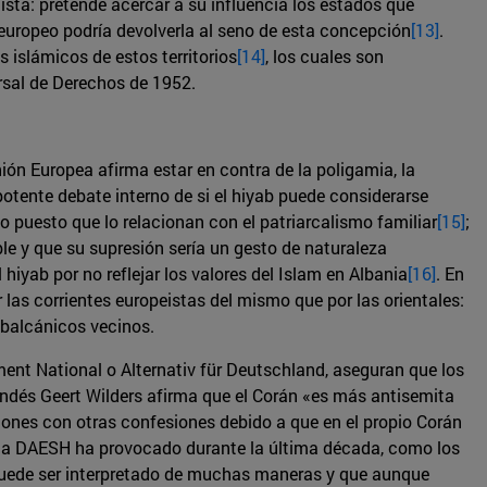
ista: pretende acercar a su influencia los estados que
europeo podría devolverla al seno de esta concepción
[13]
.
s islámicos de estos territorios
[14]
, los cuales son
rsal de Derechos de 1952.
ión Europea afirma estar en contra de la poligamia, la
potente debate interno de si el hiyab puede considerarse
puesto que lo relacionan con el patriarcalismo familiar
[15]
;
le y que su supresión sería un gesto de naturaleza
iyab por no reflejar los valores del Islam en Albania
[16]
. En
as corrientes europeistas del mismo que por las orientales:
 balcánicos vecinos.
nt National o Alternativ für Deutschland, aseguran que los
andés Geert Wilders afirma que el Corán «es más antisemita
iones con otras confesiones debido a que en el propio Corán
amista DAESH ha provocado durante la última década, como los
 puede ser interpretado de muchas maneras y que aunque