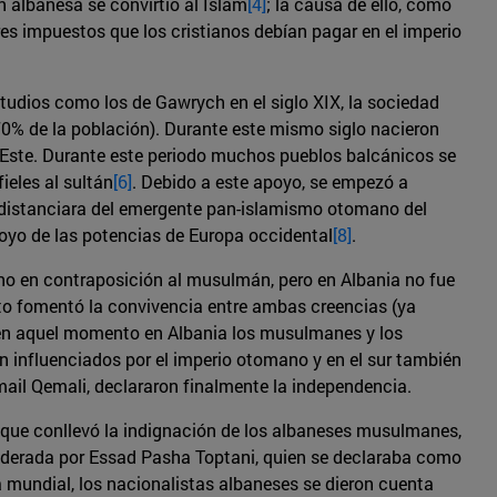
n albanesa se convirtió al Islam
[4]
; la causa de ello, como
res impuestos que los cristianos debían pagar en el imperio
tudios como los de Gawrych en el siglo XIX, la sociedad
 70% de la población). Durante este mismo siglo nacieron
 Este. Durante este periodo muchos pueblos balcánicos se
ieles al sultán
[6]
. Debido a este apoyo, se empezó a
 distanciara del emergente pan-islamismo otomano del
poyo de las potencias de Europa occidental
[8]
.
ano en contraposición al musulmán, pero en Albania no fue
sto fomentó la convivencia entre ambas creencias (ya
en aquel momento en Albania los musulmanes y los
an influenciados por el imperio otomano y en el sur también
mail Qemali, declararon finalmente la independencia.
o que conllevó la indignación de los albaneses musulmanes,
liderada por Essad Pasha Toptani, quien se declaraba como
a mundial, los nacionalistas albaneses se dieron cuenta