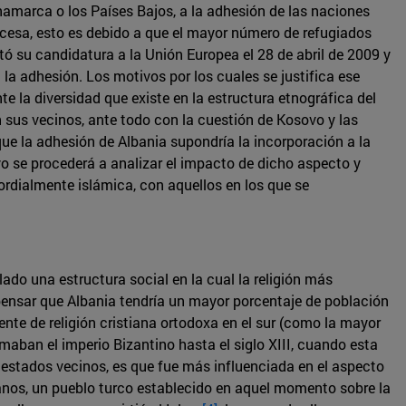
amarca o los Países Bajos, a la adhesión de las naciones
ncesa, esto es debido a que el mayor número de refugiados
ó su candidatura a la Unión Europea el 28 de abril de 2009 y
 la adhesión. Los motivos por los cuales se justifica ese
e la diversidad que existe en la estructura etnográfica del
n sus vecinos, ante todo con la cuestión de Kosovo y las
ue la adhesión de Albania supondría la incorporación a la
yo se procederá a analizar el impacto de dicho aspecto y
ordialmente islámica, con aquellos en los que se
ado una estructura social en la cual la religión más
 pensar que Albania tendría un mayor porcentaje de población
nte de religión cristiana ortodoxa en el sur (como la mayor
maban el imperio Bizantino hasta el siglo XIII, cuando esta
s estados vecinos, es que fue más influenciada en el aspecto
manos, un pueblo turco establecido en aquel momento sobre la