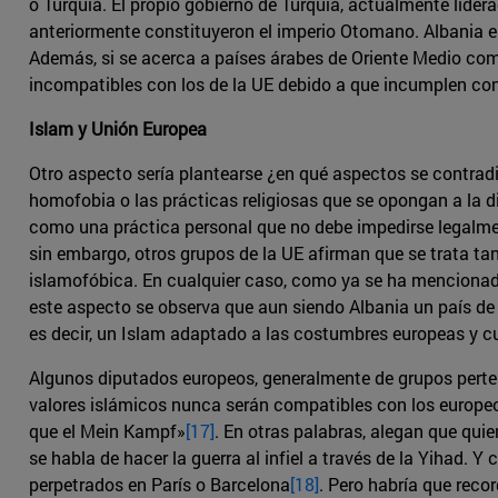
o Turquía. El propio gobierno de Turquía, actualmente lider
anteriormente constituyeron el imperio Otomano. Albania e
Además, si se acerca a países árabes de Oriente Medio como A
incompatibles con los de la UE debido a que incumplen con
Islam y Unión Europea
Otro aspecto sería plantearse ¿en qué aspectos se contradi
homofobia o las prácticas religiosas que se opongan a la di
como una práctica personal que no debe impedirse legalmen
sin embargo, otros grupos de la UE afirman que se trata tan
islamofóbica. En cualquier caso, como ya se ha mencionado,
este aspecto se observa que aun siendo Albania un país de 
es decir, un Islam adaptado a las costumbres europeas y c
Algunos diputados europeos, generalmente de grupos perten
valores islámicos nunca serán compatibles con los europeo
que el Mein Kampf»
[17]
. En otras palabras, alegan que qui
se habla de hacer la guerra al infiel a través de la Yihad.
perpetrados en París o Barcelona
[18]
. Pero habría que rec