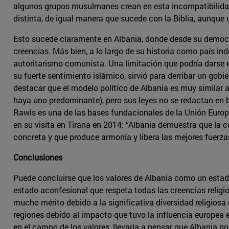
algunos grupos musulmanes crean en esta incompatibilidad
distinta, de igual manera que sucede con la Biblia, aunque
Esto sucede claramente en Albania, donde desde su democr
creencias. Más bien, a lo largo de su historia como país in
autoritarismo comunista. Una limitación que podría darse en
su fuerte sentimiento islámico, sirvió para derribar un gobie
destacar que el modelo político de Albania es muy similar a
haya uno predominante), pero sus leyes no se redactan en b
Rawls es una de las bases fundacionales de la Unión Europ
en su visita en Tirana en 2014: “Albania demuestra que la 
concreta y que produce armonía y libera las mejores fuerza
Conclusiones
Puede concluirse que los valores de Albania como un estado
estado aconfesional que respeta todas las creencias religios
mucho mérito debido a la significativa diversidad religiosa
regiones debido al impacto que tuvo la influencia europea 
en el campo de los valores, llevaría a pensar que Albania 