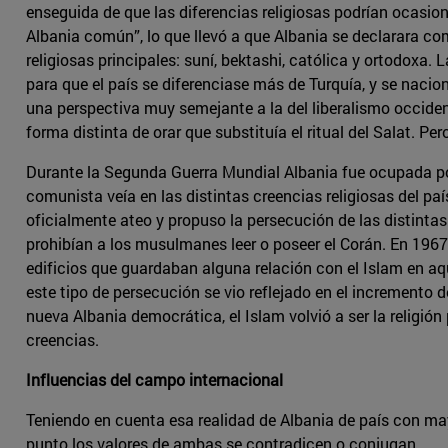
enseguida de que las diferencias religiosas podrían ocasio
Albania común”, lo que llevó a que Albania se declarara com
religiosas principales: suní, bektashi, católica y ortodoxa
para que el país se diferenciase más de Turquía, y se nacio
una perspectiva muy semejante a la del liberalismo occiden
forma distinta de orar que substituía el ritual del Salat. P
Durante la Segunda Guerra Mundial Albania fue ocupada por
comunista veía en las distintas creencias religiosas del paí
oficialmente ateo y propuso la persecución de las distintas
prohibían a los musulmanes leer o poseer el Corán. En 1967 
edificios que guardaban alguna relación con el Islam en a
este tipo de persecución se vio reflejado en el incremento 
nueva Albania democrática, el Islam volvió a ser la religión
creencias.
Influencias del campo internacional
Teniendo en cuenta esa realidad de Albania de país con ma
punto los valores de ambas se contradicen o conjugan.