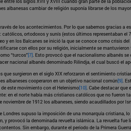
 entre los siglos XVII y XVIII cuando gran parte de la població
nes albanesas cambiar de religión suponía librarse de los mayo
ravés de los acontecimientos. Por lo que sabemos gracias a es
: católicos, ortodoxos y sunís (estos últimos representaban el
 y en los Balcanes se inició la que se conoce como crisis del
ificarse con ellos por su religión, inicialmente se mantuvieron f
como “turcos”
[7]
. Esto provocó que el nacionalismo albanés se
nacer nacional albanés denominado Rilindja, el cual buscó el a
ue surgieron en el siglo XIX reforzaron el sentimiento cristi
nes albaneses cooperaron en un objetivo nacional común
[9]
. E
ón de este movimiento con el Helenismo
[10]
. Cabe destacar que 
nte: en el norte había más cristianos católicos que no fueron t
e noviembre de 1912 los albaneses, siendo acaudillados por Is
de Londres supuso la imposición de una monarquía cristiana, l
n, y provocó la denominada revuelta islámica. La revuelta fue 
scontentos. Sin embargo, durante el periodo de la Primera Guerr