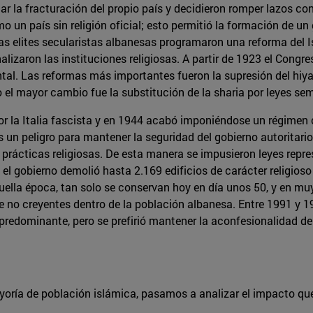
nar la fracturación del propio país y decidieron romper lazos 
o un país sin religión oficial; esto permitió la formación de u
. Las elites secularistas albanesas programaron una reforma del
nalizaron las instituciones religiosas. A partir de 1923 el Con
tal. Las reformas más importantes fueron la supresión del hiyab
ero el mayor cambio fue la substitución de la sharia por leyes se
 la Italia fascista y en 1944 acabó imponiéndose un régimen 
s un peligro para mantener la seguridad del gobierno autoritario
 prácticas religiosas. De esta manera se impusieron leyes repre
el gobierno demolió hasta 2.169 edificios de carácter religioso 
quella época, tan solo se conservan hoy en día unos 50, y en m
de no creyentes dentro de la población albanesa. Entre 1991 y 
 predominante, pero se prefirió mantener la aconfesionalidad de
yoría de población islámica, pasamos a analizar el impacto qu