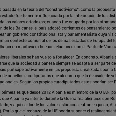
a basada en la teoría del “constructivismo”, como la propuesta 
ha estado fuertemente influenciada por la interacción de los dis
da los valores ortodoxos; cuando fue ocupado por los otomanos
de los Balcanes, el país adoptó corrientes de pensamiento polít
ar un gobierno constitucionalista y parlamentarista cuya visión
n un contexto común al de los demás estados de Europa del Es
lbania no mantuviera buenas relaciones con el Pacto de Varsov
res liberales se han vuelto a fortalecer. En concreto, Albania s
varse que la sociedad albanesa siempre se adapta a ser parte 
aís participe activamente en las propuestas realizadas por la Co
r de aquellos eurodiputados que alegaron que la decisión de veto
nacionales. Según los propios eurodiputados estos podrían ser 
 primera es que desde 2012 Albania es miembro de la OTAN, por
 que Albania ya intentó durante la Guerra fría alienarse con R
o lado, y aquí es donde los valores islámicos entran en juego, A
. Por lo que el rechazo de la UE podría suponer el realineamie