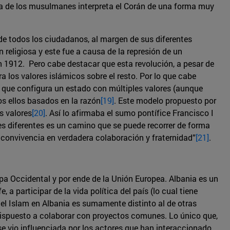
ía de los musulmanes interpreta el Corán de una forma muy
e todos los ciudadanos, al margen de sus diferentes
 religiosa y este fue a causa de la represión de un
en 1912. Pero cabe destacar que esta revolución, a pesar de
ra los valores islámicos sobre el resto. Por lo que cabe
 a que configura un estado con múltiples valores (aunque
os ellos basados en la razón
[19]
. Este modelo propuesto por
s valores
[20]
. Así lo afirmaba el sumo pontífice Francisco I
es diferentes es un camino que se puede recorrer de forma
 convivencia en verdadera colaboración y fraternidad”
[21]
.
pa Occidental y por ende de la Unión Europea. Albania es un
a participar de la vida política del país (lo cual tiene
, el Islam en Albania es sumamente distinto al de otras
 dispuesto a colaborar con proyectos comunes. Lo único que,
se vio influenciada por los actores que han interaccionado