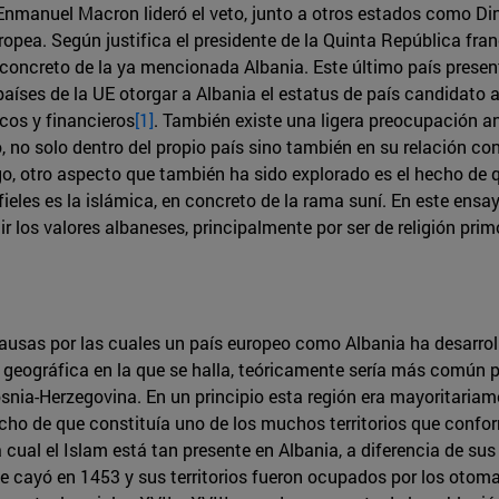
Enmanuel Macron lideró el veto, junto a otros estados como Din
opea. Según justifica el presidente de la Quinta República fra
oncreto de la ya mencionada Albania. Este último país present
aíses de la UE otorgar a Albania el estatus de país candidato a
cos y financieros
[1]
. También existe una ligera preocupación ant
o, no solo dentro del propio país sino también en su relación co
o, otro aspecto que también ha sido explorado es el hecho de q
ieles es la islámica, en concreto de la rama suní. En este ensa
 los valores albaneses, principalmente por ser de religión prim
ausas por las cuales un país europeo como Albania ha desarroll
ión geográfica en la que se halla, teóricamente sería más común
nia-Herzegovina. En un principio esta región era mayoritariame
cho de que constituía uno de los muchos territorios que confor
 cual el Islam está tan presente en Albania, a diferencia de su
ste cayó en 1453 y sus territorios fueron ocupados por los oto