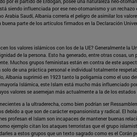
ado por el partido de Erdogan, posee una naturaleza neo-otoman
stá siendo influenciada por ese neo-otomanismo y un rechazo 
rabia Saudí, Albania correría el peligro de asimilar los valore
 buena parte de los artículos firmados en la Declaración Unive
cen los valores islámicos con los de la UE? Generalmente la Un
gnidad de la persona. Esto ha generado, entre otras cosas, un 
te. Muchos grupos feministas están en contra de este aspecto 
 solo de una práctica personal e individual totalmente respetab
 Albania suprimió en 1923 tanto la poligamia como el uso del h
mayoría Islámica, este Islam está mucho más influenciado por l
uyos valores se asemejan más actualmente a la de los estados
ecientes a la ultraderecha, como bien podrían ser Ressambleme
s debido a que son de carácter expansionista y radical. El hol
enes profesan el Islam son incapaces de mantener buenas relac
 Y como ejemplo citan los ataques terroristas que el grupo isl
ordarles a estos grupos que un texto sagrado como es el Corán