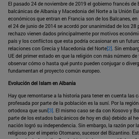
El pasado 24 de noviembre de 2019 el gobierno francés de 
balcánicas de Albania y Macedonia del Norte a la Unión Eur
económicos que entran en Francia son de los Balcanes, en c
el 24 de junio de 2014 se acordó por unanimidad de los 28 p
rechazo vienen dados principalmente por motivos económi
país y los conflictos que esta podría ocasionar en un futur
relaciones con Grecia y Macedonia del Norte
[2]
. Sin embarg
UE del primer estado en que la religión con más número de f
observar cómo o hasta qué punto pueden conjugar o divergir
fundamentan el proyecto común europeo.
Evolución del Islam en Albania
Hay que remontarse a la historia para tener en cuenta las c
profesada por parte de la población es la suní. Por la reg
ortodoxa que suní
[3]
. El mismo caso se da con Kosovo y Bos
parte de los estados balcánicos de hoy en día) debido al he
nación logró su independencia. Sin embargo, la razón por la
religioso por el imperio Otomano, sucesor del Bizantino. E