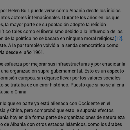
por Helen Bull, puede verse cómo Albania desde los inicios
tintos actores internacionales. Durante los años en los que
, la mayor parte de su población adoptó la religión
ico tales como el liberalismo debido a la influencia de las
 de la política no se basara en ninguna moral religiosa
[12]
.
te. A la par también volvió a la senda democrática como
ia desde el año 1961.
e esfuerza por mejorar sus infraestructuras y por erradicar la
de una organización supra gubernamental. Esto es un aspecto
misión europea, sin dejarse llevar por los valores sociales
 se trataba de un error histórico. Puesto que si no se aliena
Rusia o China.
 lo que en parte ya está alienada con Occidente en el
usia y China, pero comprobó que esto le suponía efectos
lbania hoy en día forma parte de organizaciones de naturaleza
nto de Albania con otros estados islámicos, como los árabes