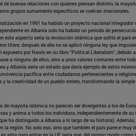
 de buenas relaciones con quienes piensan distinto, la mayor
 unos grupos sumamente específicos se vuelvan irracionales.
atización en 1991 ha habido un proyecto nacional integrador d
dependiente en Albania solo ha habido un periodo de persecución
 este aspecto sería la revolución islámica que sufrió el país 
rno títere; después de ella no se aplicó ninguna ley que impusie
l expuesto por Rawls en su libro “Political Liberalism”, debido
ase a ninguno de ellos, sino a unos valores comunes entre tod
ea y Albania sería un estado que daría ejemplo de estos mismo
convivencia pacífica entre ciudadanos pertenecientes a religion
s y la creatividad de un pueblo entero, transformando la simple
 de mayoría islámica no parecen ser divergentes a los de Euro
as y anima a todos los individuos, independientemente de su fe, 
 que ha distinguido a Albania a lo largo de su historia). Además
en la región. No solo eso, sino que también el país parece muy
no es apta para entrar en la UE sería que, del mismo modo como 