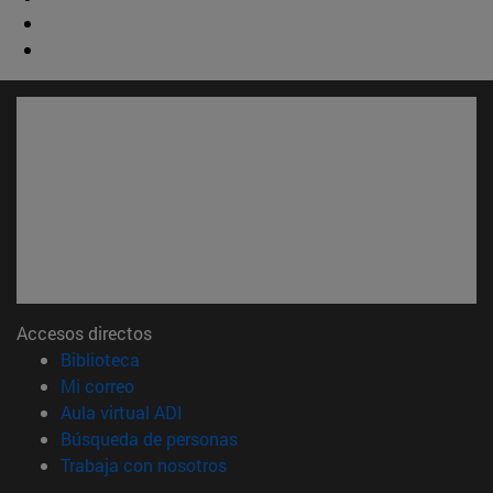
Accesos directos
(abre en nueva ventana)
Biblioteca
(abre en nueva ventana)
Mi correo
(abre en nueva ventana)
Aula virtual ADI
(abre en nueva ventana)
Búsqueda de personas
(abre en nueva ventana)
Trabaja con nosotros