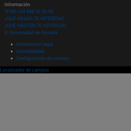
Información
TFNO +34 948 42 56 00
¿QUÉ GRADO TE INTERESA?
¿QUÉ MÁSTER TE INTERESA?
© Universidad de Navarra
Información legal
Accesibilidad
Configuración de cookies
Localizador de campus