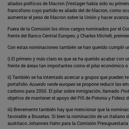
aliados políticos de Macron (Vestager había sido su primera
francófono cuyo partido es aliado del de Macron, como ocurr
aumentar el peso de Macron sobre la Unión y hacer avanzar
Fuera de la Comisión los otros cargos nominados por el Con
frente del Banco Central Europeo, y Charles Michell, premi
Con estas nominaciones también se han querido cumplir una
i) El primero y más claro es que se ha querido acabar con u
frente de áreas tan importantes como el pilar económico o t
ii) También se ha intentado acercar a grupos que pueden te
portafolio
Acuerdo verde europeo
se propone reducir las em
carbono para 2050. El pilar sobre inmigración, llamado
Pro
objetivo de mantener el apoyo del PiS de Polonia y Fidesz d
iii) Brevemente también hay que mencionar que la nominaci
favorable a Bruselas. Si bien la nominación de un italian
austriaco Johannes Hahn para la Comisión Presupuestaria se