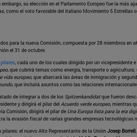
n embargo, su elección en el Parlamento Europeo fue la más ajus
, como el voto favorable del italiano Movimiento 5 Estrellas o 
ados para la nueva Comisión, compuesta por 28 miembros en at
nión el 31 de octubre.
pilares
, cada uno de los cuales dirigido por un vicepresidente 
opeo
, que cubrirá temas como energía, transporte o agricultura; 
e vida europeo
, que abarcará las áreas de inmigración y seguri
 mundo
, que incluirá asuntos como las relaciones internacionales
tado de integrar a dos de los
Spitzenkandidat
que fueron desca
dente y dirigirá el pilar del
Acuerdo verde europeo
, mientras qu
 Comisión, dirigirá el pilar de
Una Europa lista para la era digi
tra la evasión fiscal de varias grandes empresas tecnológica
s pilares: el nuevo Alto Representante de la Unión
Josep Borrell