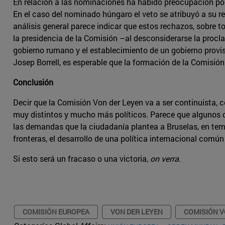
En relación a las nominaciones ha habido preocupación por
En el caso del nominado húngaro el veto se atribuyó a su re
análisis general parece indicar que estos rechazos, sobre 
la presidencia de la Comisión –al desconsiderarse la proc
gobierno rumano y el establecimiento de un gobierno provis
Josep Borrell, es esperable que la formación de la Comisión
Conclusión
Decir que la Comisión Von der Leyen va a ser continuista, 
muy distintos y mucho más políticos. Parece que algunos d
las demandas que la ciudadanía plantea a Bruselas, en tema
fronteras, el desarrollo de una política internacional comú
Si esto será un fracaso o una victoria,
on verra
.
COMISIÓN EUROPEA
VON DER LEYEN
COMISIÓN V