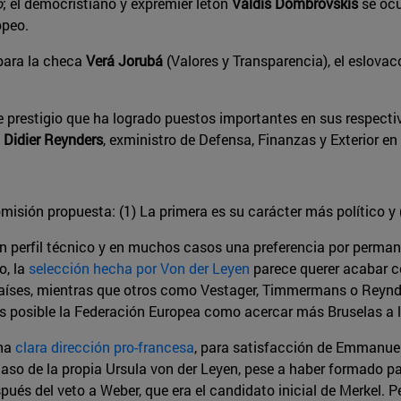
o
; el democristiano y expremier letón
Valdis Dombrovskis
se ocu
opeo.
 para la checa
Verá Jorubá
(Valores y Transparencia), el eslova
 prestigio que ha logrado puestos importantes en sus respecti
y
Didier Reynders
, exministro de Defensa, Finanzas y Exterior en 
isión propuesta: (1) La primera es su carácter más político y 
un perfil técnico y en muchos casos una preferencia por permane
o, la
selección hecha por Von der Leyen
parece querer acabar co
íses, mientras que otros como Vestager, Timmermans o Reynder
tes posible la Federación Europea como acercar más Bruselas a la
una
clara dirección pro-francesa
, para satisfacción de Emmanue
 caso de la propia Ursula von der Leyen, pese a haber formado pa
spués del veto a Weber, que era el candidato inicial de Merkel