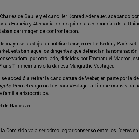
te Charles de Gaulle y el canciller Konrad Adenauer, acabando c
cadas Francia y Alemania, como primeras economías de la Unión
itaban dar imagen de confrontación.
 mayo se produjo un público forcejeo entre Berlín y París sobre
rkel, estaban aquellos dirigentes que defendían la nominación
onservadora; por otro lado, dirigidos por Emmanuel Macron, est
 Frans Timmermans o la danesa Margrathe Vestager.
e accedió a retirar la candidatura de Weber, en parte por la d
agate
. Pero el cargo no fue para Vestager o Timmermans sino p
 familia aristocrática.
ol de Hannover.
la Comisión va a ser cómo lograr consenso entre los líderes en 