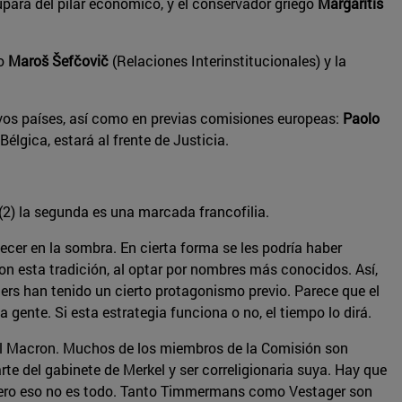
pará del pilar económico, y el conservador griego
Margaritis
co
Maroš Šefčovič
(Relaciones Interinstitucionales) y la
vos países, así como en previas comisiones europeas:
Paolo
Bélgica, estará al frente de Justicia.
(2) la segunda es una marcada francofilia.
cer en la sombra. En cierta forma se les podría haber
n esta tradición, al optar por nombres más conocidos. Así,
s han tenido un cierto protagonismo previo. Parece que el
 gente. Si esta estrategia funciona o no, el tiempo lo dirá.
l Macron. Muchos de los miembros de la Comisión son
rte del gabinete de Merkel y ser correligionaria suya. Hay que
. Pero eso no es todo. Tanto Timmermans como Vestager son