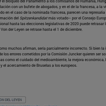
 el bloqueo del Parlamento a los comisarios de Rumanía, Hungr
lación con un bufete de abogados, y en el de la francesa, a la
todo en el caso de la nominada francesa, parecen una represalia
lamación del
Spitzenkandidat
más votado– por el Consejo Europ
ional hasta las elecciones legislativas de 2020 puede retrasar
 Von der Leyen se retrase hasta el 1 de diciembre.
como muchos afirman, sería parcialmente incorrecto. Si bien la
e los errores cometidos por la Comisión Juncker quieren ser so
s como el cuidado del medioambiente, la mejora económica, la 
n y el acercamiento de Bruselas a los europeos.
ON DEL LEYEN