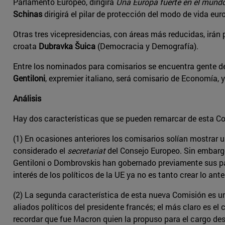
Parlamento Europeo, dirigirá
Una Europa fuerte en el mund
Schinas
dirigirá el pilar de protección del modo de vida eur
Otras tres vicepresidencias, con áreas más reducidas, irán
croata
Dubravka Šuica
(Democracia y Demografía).
Entre los nominados para comisarios se encuentra gente de
Gentiloni
, expremier italiano, será comisario de Economía, 
Análisis
Hay dos características que se pueden remarcar de esta Com
(1) En ocasiones anteriores los comisarios solían mostrar 
considerado el
secretariat
del Consejo Europeo. Sin embarg
Gentiloni o Dombrovskis han gobernado previamente sus pa
interés de los políticos de la UE ya no es tanto crear lo an
(2) La segunda característica de esta nueva Comisión es 
aliados políticos del presidente francés; el más claro es el
recordar que fue Macron quien la propuso para el cargo de