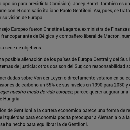
 opción para presidir la Comisión). Josep Borrell también es un
e con el comisario italiano Paolo Gentiloni. Así, pues, se trat
 su visión de Europa.
sejo Europeo fueron Christine Lagarde, exministra de Finanzas f
er francoparlante de Bélgica y compañero liberal de Macron, nue
 serie de objetivos:
na posible alienación de los países de Europa Central y del Sur.
emas de justicia; otros dos son del Sur, con responsabilidad so
ner dudas sobre Von der Leyen o directamente votaron en su con
isiones de carbono un 55% de sus niveles en 1990 para 2030 y c
teger nuestro modo de vida europeo
, parece querer augurar una
e Hungría.
ón de Gentiloni a la cartera económica parece una forma de re
o de izquierdas para economía podría preocupar a Alemania o a 
 ha hecho para equilibrar la de Gentiloni.