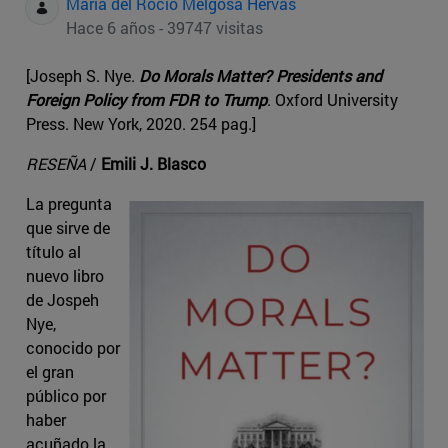
Maria del Rocio Melgosa Hervas
Hace 6 años - 39747 visitas
[Joseph S. Nye.
Do Morals Matter? Presidents and
Foreign Policy from FDR to Trump
. Oxford University
Press. New York, 2020. 254 pag.]
RESEÑA
/
Emili J. Blasco
La pregunta
que sirve de
título al
nuevo libro
de Jospeh
Nye,
conocido por
el gran
público por
haber
acuñado la