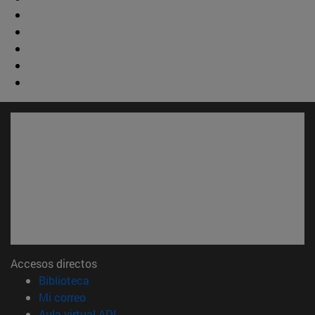
Accesos directos
(abre en nueva ventana)
Biblioteca
(abre en nueva ventana)
Mi correo
(abre en nueva ventana)
Aula virtual ADI