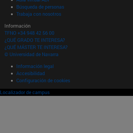
(abre en nueva ventana)
Búsqueda de personas
(abre en nueva ventana)
Trabaja con nosotros
Información
TFNO +34 948 42 56 00
¿QUÉ GRADO TE INTERESA?
¿QUÉ MÁSTER TE INTERESA?
© Universidad de Navarra
Información legal
Accesibilidad
Configuración de cookies
Localizador de campus