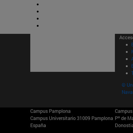
Acces
© Uni
Nava
Campus Pamplona
Campus 
Campus Universitario 31009 Pamplona
Pº de M
España
Donosti