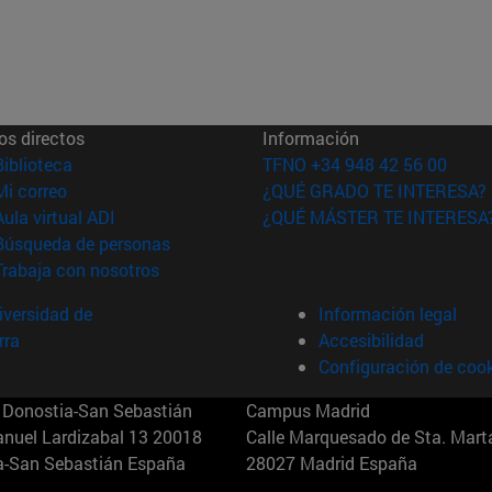
os directos
Información
(abre en nueva ventana)
Biblioteca
TFNO +34 948 42 56 00
(abre en nueva ventana)
Mi correo
¿QUÉ GRADO TE INTERESA?
(abre en nueva ventana)
Aula virtual ADI
¿QUÉ MÁSTER TE INTERESA
(abre en nueva ventana)
Búsqueda de personas
(abre en nueva ventana)
Trabaja con nosotros
versidad de
Información legal
rra
Accesibilidad
Configuración de coo
Donostia-San Sebastián
Campus Madrid
anuel Lardizabal 13 20018
Calle Marquesado de Sta. Marta
a-San Sebastián España
28027 Madrid España