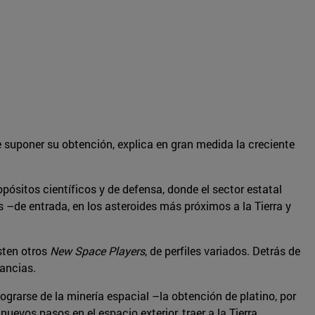
e suponer su obtención, explica en gran medida la creciente
ropósitos científicos y de defensa, donde el sector estatal
es –de entrada, en los asteroides más próximos a la Tierra y
sten otros
New Space Players
, de perfiles variados. Detrás de
nancias.
grarse de la minería espacial –la obtención de platino, por
uevos pasos en el espacio exterior, traer a la Tierra