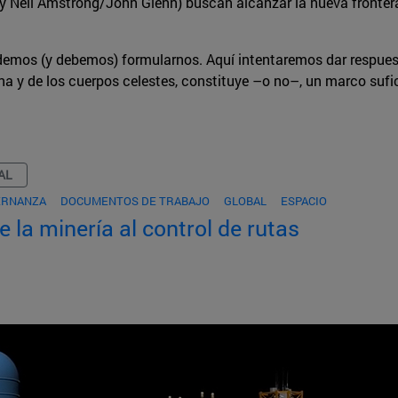
k y Neil Amstrong/John Glenn) buscan alcanzar la nueva fronter
emos (y debemos) formularnos. Aquí intentaremos dar respuesta
una y de los cuerpos celestes, constituye –o no–, un marco sufi
AL
ERNANZA
DOCUMENTOS DE TRABAJO
GLOBAL
ESPACIO
e la minería al control de rutas