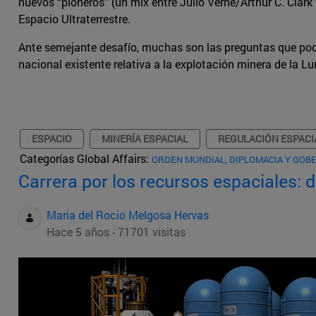
nuevos “pioneros” (un mix entre Julio Verne/Arthur C. Clar
Espacio Ultraterrestre.
Ante semejante desafío, muchas son las preguntas que pod
nacional existente relativa a la explotación minera de la L
ESPACIO
MINERÍA ESPACIAL
REGULACIÓN ESPACI
Categorías Global Affairs:
ORDEN MUNDIAL, DIPLOMACIA Y GOB
Carrera por los recursos espaciales: d
Maria del Rocio Melgosa Hervas
Hace 5 años - 71701 visitas