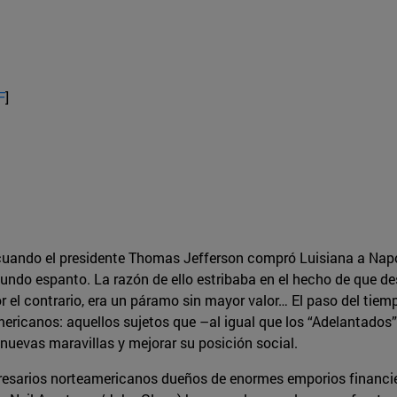
F
]
cuando el presidente Thomas Jefferson compró Luisiana a Napol
do espanto. La razón de ello estribaba en el hecho de que desc
r el contrario, era un páramo sin mayor valor… El paso del tie
ericanos: aquellos sujetos que –al igual que los “Adelantados”
nuevas maravillas y mejorar su posición social.
presarios norteamericanos dueños de enormes emporios financie