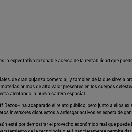
]
nos la expectativa razonable acerca de la rentabilidad que pued
ciales, de gran pujanza comercial, y también de la que sirve a p
r materias primas de alto valor presentes en los cuerpos celest
está alentando la nueva carrera espacial.
f Bezos– ha acaparado el relato público, pero junto a ellos exi
etos inversores dispuestos a arriesgar activos en espera de ga
ún está por demostrar el provecho económico real que puede lo
baratamiento de la tecnología que financieramente permite dar n