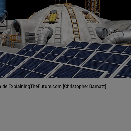
a de ExplainingTheFuture.com [Christopher Barnatt]