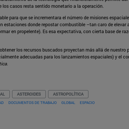
e los casos resta sentido monetario a la operación.
table para que se incrementara el número de misiones espaciales
con estaciones donde repostar combustible –tan caro de elevar 
ormar en propelente). Es esa expectativa, con cierta base de ra
 obtener los recursos buscados proyectan más allá de nuestro p
cialmente adecuadas para los lanzamientos espaciales) y el cont
tica
.
IAL
ASTEROIDES
ASTROPOLÍTICA
AD
DOCUMENTOS DE TRABAJO
GLOBAL
ESPACIO