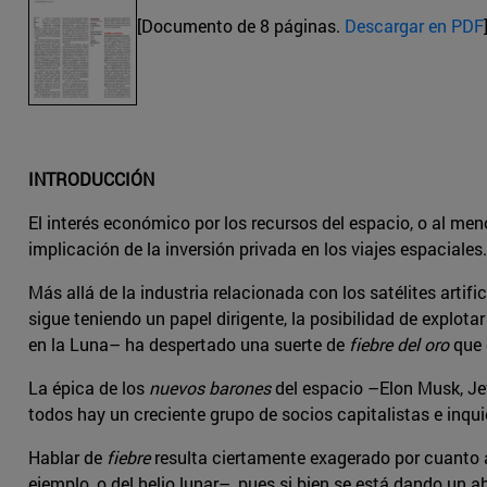
[Documento de 8 páginas.
Descargar en PDF
INTRODUCCIÓN
El interés económico por los recursos del espacio, o al me
implicación de la inversión privada en los viajes espaciales.
Más allá de la industria relacionada con los satélites artifi
sigue teniendo un papel dirigente, la posibilidad de explota
en la Luna– ha despertado una suerte de
fiebre del oro
que 
La épica de los
nuevos barones
del espacio –Elon Musk, Jef
todos hay un creciente grupo de socios capitalistas e inqui
Hablar de
fiebre
resulta ciertamente exagerado por cuanto a
ejemplo, o del helio lunar–, pues si bien se está dando un a