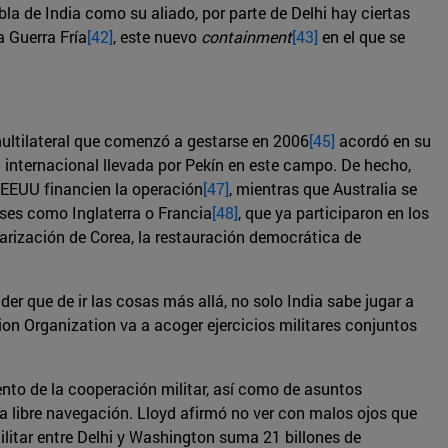
a de India como su aliado, por parte de Delhi hay ciertas
a Guerra Fría
[42]
, este nuevo
containment
[43]
en el que se
ultilateral que comenzó a gestarse en 2006
[45]
acordó en su
 internacional llevada por Pekín en este campo. De hecho,
 EEUU financien la operación
[47]
, mientras que Australia se
íses como Inglaterra o Francia
[48]
, que ya participaron en los
arización de Corea, la restauración democrática de
er que de ir las cosas más allá, no solo India sabe jugar a
on Organization va a acoger ejercicios militares conjuntos
nto de la cooperación militar, así como de asuntos
la libre navegación. Lloyd afirmó no ver con malos ojos que
litar entre Delhi y Washington suma 21 billones de