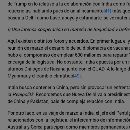
de Trump en lo relativo a la colaboración con India como f
reticencias, hablando pues de un alineamiento
[41]
más que d
busca a Delhi como base, apoyo y estandarte, se ve materia
i) Una intensa cooperación en materia de Seguridad y Defe
Aquí existen distintos foros y acuerdos. En primer lugar, 
reunión de marzo el desarrollo de su diplomacia de vacunas
hubo el compromiso de emplear 600 millones para repartir
encarga de la logística. No obstante, India apuesta por un
últimos Diálogos de Raisina junto con el QUAD. A lo largo 
Myanmar y el cambio climático
[49]
.
India busca contener a China, pero sin provocar un enfren
la
Realpolitk
. Recordemos que Nueva Delhi va a presidir es
de China y Pakistán, país de compleja relación con India.
Por otro lado, en su viaje de marzo a India, el jefe del Pent
relacionados con la logística, el intercambio de informació
Australia y Corea participen como miembros permanentes en