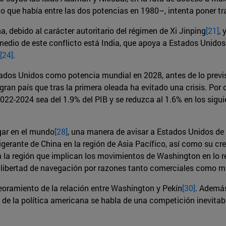
rio que había entre las dos potencias en 1980–, intenta poner tr
, debido al carácter autoritario del régimen de Xi Jinping
[21]
,
medio de este conflicto está India, que apoya a Estados Unidos
[24]
.
tados Unidos como potencia mundial en 2028, antes de lo previ
ran país que tras la primera oleada ha evitado una crisis. Por 
2-2024 sea del 1.9% del PIB y se reduzca al 1.6% en los siguie
gar en el mundo
[28]
, una manera de avisar a Estados Unidos de q
ligerante de China en la región de Asia Pacífico, así como su 
en la región que implican los movimientos de Washington en lo 
libertad de navegación por razones tanto comerciales como mi
oramiento de la relación entre Washington y Pekín
[30]
. Además
 de la política americana se habla de una competición inevita