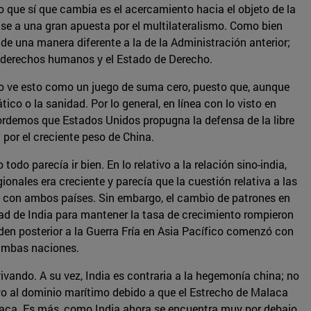
o que sí que cambia es el acercamiento hacia el objeto de la
base a una gran apuesta por el multilateralismo. Como bien
 de una manera diferente a la de la Administración anterior;
os derechos humanos y el Estado de Derecho.
 no ve esto como un juego de suma cero, puesto que, aunque
co o la sanidad. Por lo general, en línea con lo visto en
cordemos que Estados Unidos propugna la defensa de la libre
por el creciente peso de China.
 todo parecía ir bien. En lo relativo a la relación sino-india,
nales era creciente y parecía que la cuestión relativa a las
s con ambos países. Sin embargo, el cambio de patrones en
idad de India para mantener la tasa de crecimiento rompieron
rden posterior a la Guerra Fría en Asia Pacífico comenzó con
 ambas naciones.
ivando. A su vez, India es contraria a la hegemonía china; no
ivo al dominio marítimo debido a que el Estrecho de Malaca
alaca. Es más, como India ahora se encuentra muy por debajo