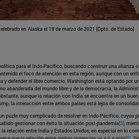
 celebrado en Alaska el 18 de marzo de 2021 [Dpto. de Estado]
lítica para el Indo-Pacífico, buscando construir una alianza co
ntenido el foco de atención en esta región, aunque con un enfo
hina y defender el libre comercio, Washington está optando por
mo abanderada del mundo libre y de la democracia, la Administ
 obstante, aunque la relación con India se encuentra en un bue
ump, la interacción entre ambos países está lejos de consolidar
 puzle muy complicado de resolver en Indo-Pacífico, cuyos prin
sabido gestionar con éxito la situación post-pandemia
[3]
, mien
la relación entre India y Estados Unidos, en especial en lo com
arece que la relación entre ambas potencias va a ir a más
[5]
. S