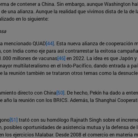
orma de contener a China. Sin embargo, aunque Washington habl
e una alianza. Aunque la realidad que vivimos dista de la de l
lizado en lo siguiente:
nsa
el ya mencionado QUAD
[44]
. Esta nueva alianza de cooperación m
, con India como eje para así contrarrestar la exitosa campaña
 1.000 millones de vacunas
[46]
en 2022. La idea es que Japón y
 mayor multilateralismo en el Indo-Pacífico, dando entrada a pa
de la reunión también se trataron otros temas como la desnucle
tamiento directo con China
[50]
. De hecho, Pekín ha dado a entend
te año la reunión con los BRICS. Además, la Shanghai Cooperati
ágono
[51]
trató con su homólogo Rajnath Singh sobre el increme
n, posibles oportunidades de asistencia mutua y la defensa de 
 los ejercicios Malabar. Desde 2008 el comercio en materia mi