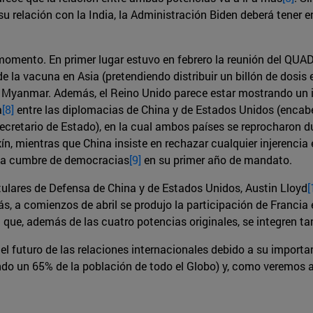
 su relación con la India, la Administración Biden deberá tener 
momento. En primer lugar estuvo en febrero la reunión del QUA
de la vacuna en Asia (pretendiendo distribuir un billón de dosis 
 Myanmar. Además, el Reino Unido parece estar mostrando un in
a
[8]
entre las diplomacias de China y de Estados Unidos (encabe
secretario de Estado), en la cual ambos países se reprocharon
ín, mientras que China insiste en rechazar cualquier injerencia
una cumbre de democracias
[9]
en su primer año de mandato.
tulares de Defensa de China y de Estados Unidos, Austin Lloyd
[
, a comienzos de abril se produjo la participación de Francia
 que, además de las cuatro potencias originales, se integren ta
 el futuro de las relaciones internacionales debido a su import
o un 65% de la población de todo el Globo) y, como veremos a l