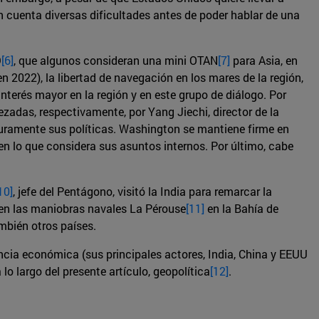
en cuenta diversas dificultades antes de poder hablar de una
D
[6]
, que algunos consideran una mini OTAN
[7]
para Asia, en
en 2022), la libertad de navegación en los mares de la región,
terés mayor en la región y en este grupo de diálogo. Por
zadas, respectivamente, por Yang Jiechi, director de la
 duramente sus políticas. Washington se mantiene firme en
 en lo que considera sus asuntos internos. Por último, cabe
10]
, jefe del Pentágono, visitó la India para remarcar la
 en las maniobras navales La Pérouse
[11]
en la Bahía de
mbién otros países.
ancia económica (sus principales actores, India, China y EEUU
o largo del presente artículo, geopolítica
[12]
.