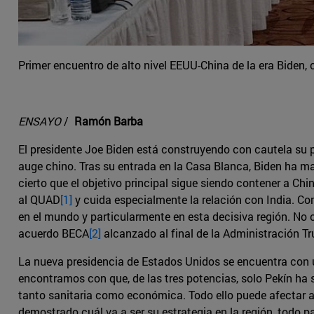
Primer encuentro de alto nivel EEUU-China de la era Biden,
ENSAYO
/
Ramón Barba
El presidente Joe Biden está construyendo con cautela su po
auge chino. Tras su entrada en la Casa Blanca, Biden ha ma
cierto que el objetivo principal sigue siendo contener a C
al QUAD
[1]
y cuida especialmente la relación con India. Co
en el mundo y particularmente en esta decisiva región. No
acuerdo BECA
[2]
alcanzado al final de la Administración Tr
La nueva presidencia de Estados Unidos se encuentra con un
encontramos con que, de las tres potencias, solo Pekín ha 
tanto sanitaria como económica. Todo ello puede afectar a 
demostrado cuál va a ser su estrategia en la región, todo p