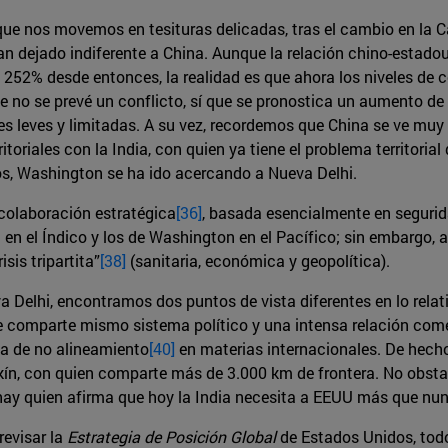
ue nos movemos en tesituras delicadas, tras el cambio en la 
an dejado indiferente a China. Aunque la relación chino-estado
 252% desde entonces, la realidad es que ahora los niveles de
e no se prevé un conflicto, sí que se pronostica un aumento de 
s leves y limitadas. A su vez, recordemos que China se ve muy
toriales con la India, con quien ya tiene el problema territoria
s, Washington se ha ido acercando a Nueva Delhi.
colaboración estratégica
[36]
, basada esencialmente en segurid
n en el Índico y los de Washington en el Pacífico; sin embargo,
sis tripartita”
[38]
(sanitaria, económica y geopolítica).
 Delhi, encontramos dos puntos de vista diferentes en lo relati
ue comparte mismo sistema político y una intensa relación come
ca de no alineamiento
[40]
en materias internacionales. De hecho
ín, con quien comparte más de 3.000 km de frontera. No obsta
hay quien afirma que hoy la India necesita a EEUU más que nu
revisar la
Estrategia de Posición Global
de Estados Unidos, todo