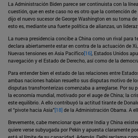
La Administración Biden parece ser continuista con la líne
cuestión, que en este caso no es otro que la contención de 
dijo el nuevo sucesor de George Washington en su toma de
esto es, mediante una fuerte política de alianzas, un lide
La nueva presidencia concibe a China como un rival para t
declara abiertamente estar en contra de la actuación de Xi, 
Nuevas tensiones en Asia Pacífico
[16]
, Estados Unidos apu
navegación y el Estado de Derecho, así como de la democra
Para entender bien el estado de las relaciones entre Estad
ambas naciones habían resuelto sus disputas motivo de los 
disputas transfronterizas comenzaba a arreglarse. Por su 
la economía mundial, motivado por el auge de China; la cris
este equilibrio. A ello contribuyó la actitud tirante de Do
el “pivote hacia Asia”
[18]
de la Administración Obama. A el
Brevemente, cabe mencionar que entre India y China existe
quiere verse subyugada por Pekín y apuesta claramente por 
está al límite de su capacidad. Además, Delhi reclama com