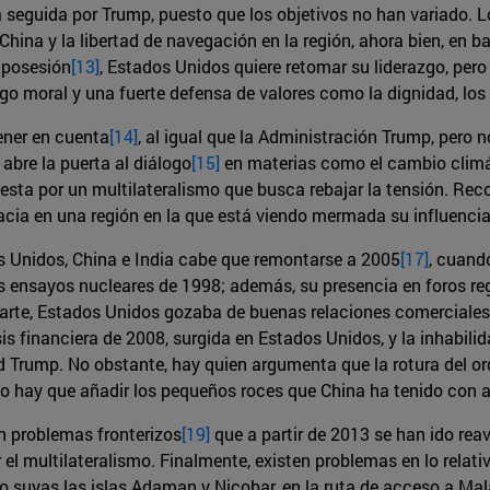
a seguida por Trump, puesto que los objetivos no han variado. L
China y la libertad de navegación en la región, ahora bien, en 
 posesión
[13]
, Estados Unidos quiere retomar su liderazgo, pero
razgo moral y una fuerte defensa de valores como la dignidad, l
ener en cuenta
[14]
, al igual que la Administración Trump, pero
abre la puerta al diálogo
[15]
en materias como el cambio climáti
esta por un multilateralismo que busca rebajar la tensión. Re
cia en una región en la que está viendo mermada su influencia 
os Unidos, China e India cabe que remontarse a 2005
[17]
, cuando
ensayos nucleares de 1998; además, su presencia en foros regio
parte, Estados Unidos gozaba de buenas relaciones comerciale
is financiera de 2008, surgida en Estados Unidos, y la inhabil
nald Trump. No obstante, hay quien argumenta que la rotura del o
lo hay que añadir los pequeños roces que China ha tenido con
n problemas fronterizos
[19]
que a partir de 2013 se han ido reav
el multilateralismo. Finalmente, existen problemas en lo relat
o suyas las islas Adaman y Nicobar, en la ruta de acceso a M