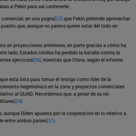
abas a Pekín para así contenerle.
 y comercial, en una pugna
[22]
que Pekín pretende aprovechar
 puesto que, aunque no parece querer estar del todo en
sto en proyecciones anteriores, en parte gracias a cómo ha
otro lado, Estados Unidos ha perdido la batalla contra la
ntes ejercicios
[26]
, mientras que China, según el informe
ue está lista para tomar el testigo como líder de la
crecimiento hegemónico en la zona y proyectos comerciales
relativo al QUAD. Recordemos que, a pesar de su rol
litares
[29]
.
, aunque Biden apuesta por la cooperación en lo relativo a
ble entre ambos países
[31]
.