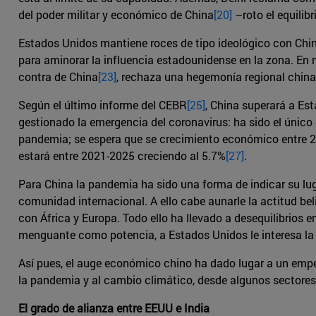
del poder militar y económico de China
[20]
–roto el equilib
Estados Unidos mantiene roces de tipo ideológico con China
para aminorar la influencia estadounidense en la zona. En 
contra de China
[23]
, rechaza una hegemonía regional china
Según el último informe del CEBR
[25]
, China superará a Es
gestionado la emergencia del coronavirus: ha sido el único g
pandemia; se espera que se crecimiento económico entre 202
estará entre 2021-2025 creciendo al 5.7%
[27]
.
Para China la pandemia ha sido una forma de indicar su lu
comunidad internacional. A ello cabe aunarle la actitud be
con África y Europa. Todo ello ha llevado a desequilibrios 
menguante como potencia, a Estados Unidos le interesa la 
Así pues, el auge económico chino ha dado lugar a un empe
la pandemia y al cambio climático, desde algunos sectores
El grado de alianza entre EEUU e India