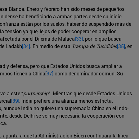
Casa Blanca. Enero y febrero han sido meses de pequeños
unidense ha beneficiado a ambas partes desde su inicio
 confianza están por los suelos, habiendo suspendido más de
la tensión ya que, lejos de poder cooperar en amplios
 afectada por el Dilema de Malaca
[33]
, por lo que busca
l de Ladakh
[34]
. En medio de esta
Trampa de Tucídides
[35]
, en
ad y defensa, pero que Estados Unidos busca ampliar a
 ambos tienen a China
[37]
como denominador común. Su
vo a este “
partnership
”. Mientras que desde Estados Unidos
rcial
[39]
, India prefiere una alianza menos estricta.
, aunque India no quiere una supremacía China en el Indo-
nte, desde Delhi se ve muy necesaria la cooperación con
nca.
 apunta a que la Administración Biden continuará la línea