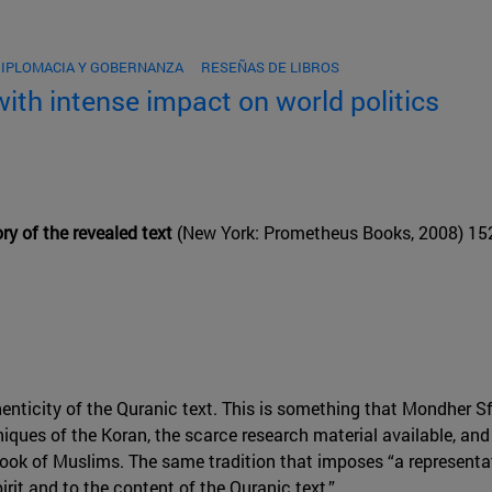
DIPLOMACIA Y GOBERNANZA
RESEÑAS DE LIBROS
with intense impact on world politics
ory of the revealed text
(New York: Prometheus Books, 2008) 15
nticity of the Quranic text. This is something that Mondher Sf
iques of the Koran, the scarce research material available, and 
book of Muslims. The same tradition that imposes “a representat
pirit and to the content of the Quranic text.”