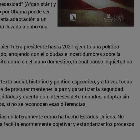
 necesidad” (Afganistán) y
abo por Obama puede ser
saria adaptación a un
ha llevado a cabo una
Quien fuera presidente hasta 2021 ejecutó una política
o, arrojando con ello dudas e incertidumbres sobre la
bito como en el plano doméstico, la cual causó inquietud no
to social, histórico y político específico, y a la vez todas
a de procurar mantener la paz y garantizar la seguridad.
aridades y cuenta con intereses determinados: adaptar sin
s, si no se reconocen esas diferencias.
orias unilateralmente como ha hecho Estados Unidos. No
 facilita enormemente objetivar y estandarizar los procesos