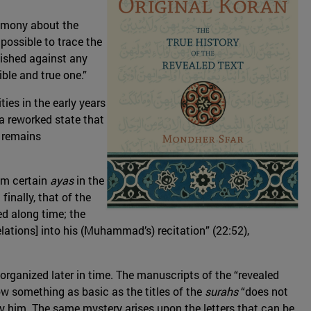
timony about the
possible to trace the
lished against any
ible and true one.”
ies in the early years
 a reworked state that
y remains
rom certain
ayas
in the
finally, that of the
ed along time; the
lations] into his (Muhammad’s) recitation” (22:52),
isorganized later in time. The manuscripts of the “revealed
how something as basic as the titles of the
surahs
“does not
by him. The same mystery arises upon the letters that can be