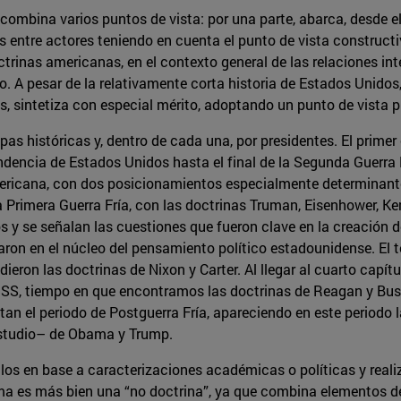
 combina varios puntos de vista: por una parte, abarca, desde el 
nes entre actores teniendo en cuenta el punto de vista construct
ctrinas americanas, en el contexto general de las relaciones int
po. A pesar de la relativamente corta historia de Estados Unido
, sintetiza con especial mérito, adoptando un punto de vista p
apas históricas y, dentro de cada una, por presidentes. El prime
pendencia de Estados Unidos hasta el final de la Segunda Guerra
ericana, con dos posicionamientos especialmente determinante
a Primera Guerra Fría, con las doctrinas Truman, Eisenhower, K
os y se señalan las cuestiones que fueron clave en la creación 
aron en el núcleo del pensamiento político estadounidense. El te
dieron las doctrinas de Nixon y Carter. Al llegar al cuarto capít
SS, tiempo en que encontramos las doctrinas de Reagan y Bush 
atan el periodo de Postguerra Fría, apareciendo en este periodo l
 estudio– de Obama y Trump.
los en base a caracterizaciones académicas o políticas y real
ama es más bien una “no doctrina”, ya que combina elementos de