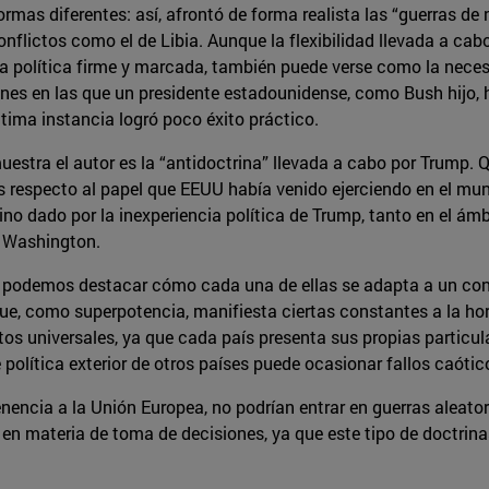
ormas diferentes: así, afrontó de forma realista las “guerras de
onflictos como el de Libia. Aunque la flexibilidad llevada a c
na política firme y marcada, también puede verse como la nece
s en las que un presidente estadounidense, como Bush hijo, 
ltima instancia logró poco éxito práctico.
estra el autor es la “antidoctrina” llevada a cabo por Trump. 
 respecto al papel que EEUU había venido ejerciendo en el mund
no dado por la inexperiencia política de Trump, tanto en el ám
o Washington.
ro podemos destacar cómo cada una de ellas se adapta a un contex
ue, como superpotencia, manifiesta ciertas constantes a la hor
s universales, ya que cada país presenta sus propias particul
olítica exterior de otros países puede ocasionar fallos caótico
nencia a la Unión Europea, no podrían entrar en guerras aleat
n materia de toma de decisiones, ya que este tipo de doctrinas