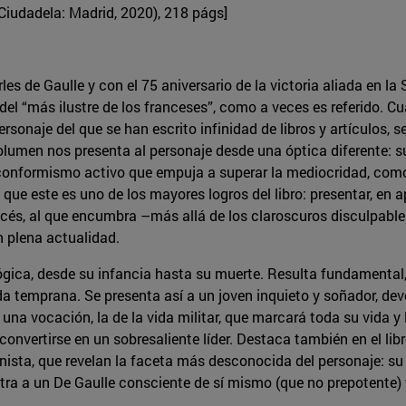
Ciudadela: Madrid, 2020), 218 págs]
les de Gaulle y con el 75 aniversario de la victoria aliada en l
del “más ilustre de los franceses”, como a veces es referido. 
onaje del que se han escrito infinidad de libros y artículos, se 
olumen nos presenta al personaje desde una óptica diferente: su
nconformismo activo que empuja a superar la mediocridad, como
e este es uno de los mayores logros del libro: presentar, en 
rancés, al que encumbra –más allá de los claroscuros disculpa
n plena actualidad.
lógica, desde su infancia hasta su muerte. Resulta fundamental,
da temprana. Se presenta así a un joven inquieto y soñador, de
na vocación, la de la vida militar, que marcará toda su vida y 
nvertirse en un sobresaliente líder. Destaca también en el libr
ista, que revelan la faceta más desconocida del personaje: su 
tra a un De Gaulle consciente de sí mismo (que no prepotente) 