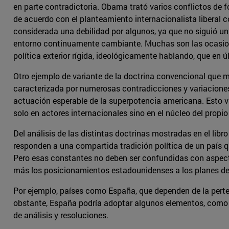
en parte contradictoria. Obama trató varios conflictos de f
de acuerdo con el planteamiento internacionalista liberal c
considerada una debilidad por algunos, ya que no siguió u
entorno continuamente cambiante. Muchas son las ocasione
política exterior rígida, ideológicamente hablando, que en ú
Otro ejemplo de variante de la doctrina convencional que mu
caracterizada por numerosas contradicciones y variaciones
actuación esperable de la superpotencia americana. Esto vi
solo en actores internacionales sino en el núcleo del propi
Del análisis de las distintas doctrinas mostradas en el lib
responden a una compartida tradición política de un país q
Pero esas constantes no deben ser confundidas con aspecto
más los posicionamientos estadounidenses a los planes de p
Por ejemplo, países como España, que dependen de la perte
obstante, España podría adoptar algunos elementos, como e
de análisis y resoluciones.