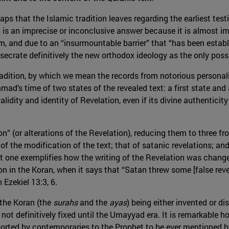
aps that the Islamic tradition leaves regarding the earliest tes
s an imprecise or inconclusive answer because it is almost im
lam, and due to an “insurmountable barrier” that “has been estab
nsecrate definitively the new orthodox ideology as the only poss
adition, by which we mean the records from notorious personalit
mad’s time of two states of the revealed text: a first state and
lidity and identity of Revelation, even if its divine authenticit
n” (or alterations of the Revelation), reducing them to three f
 of the modification of the text; that of satanic revelations; and 
st one exemplifies how the writing of the Revelation was chang
 in the Koran, when it says that “Satan threw some [false reve
 Ezekiel 13:3, 6.
 the Koran (the
surahs
and the
ayas
) being either invented or d
s not definitively fixed until the Umayyad era. It is remarkable 
eported by contemporaries to the Prophet to be ever mentioned 