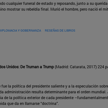
ndo cualquier funeral de estado y reposando, junto a su querida
o mostrar su rebeldía final. Murió el hombre, pero nació el mi
DIPLOMACIA Y GOBERNANZA
RESEÑAS DE LIBROS
tados Unidos: De Truman a Trump
(Madrid: Catarata, 2017) 224 p
fue la política del presidente saliente y a la especulación sobr
ada administración resulta determinante para el orden mundial.
ncia de la política exterior de cada presidente –fundamentalmen
nida que da en llamarse “doctrina”.