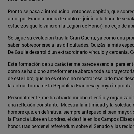
Pronto se pasa a introducir al entonces capitán, que sobres
amor por Francia nunca le nubló el juicio a la hora de señal
esfuerzos que le valieron la Legión de Honor), no cejó de
Se sigue su evolución tras la Gran Guerra, ya como una pro
saben sobreponerse a las dificultades. Quizás la más especi
De Gaulle desarrolló un extraordinario vínculo y cercanía. C
Esta formación de su carácter me parece esencial para ente
como se ha dicho anteriormente abarca toda su trayectoria vi
de este libro, que no es otro sino mostrar ese lado más de
la actual forma de la República Francesa y cuya impronta, 
Personalmente, me ha atraído mucho el estilo y organización
una reflexión constante. Muestra la intimidad y la soleda
hombre que, en definitiva, siempre antepuso el bien mayor, 
la Francia Libre en Londres, el desfile en los Campos Elíse
honor, tras perder el referéndum sobre el Senado y las regi