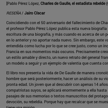
[Pablo Pérez López,
Charles de Gaulle, el estadista rebelde
(
RESEÑA
/
Jairo Císcar
Coincidiendo con el 50 aniversario del fallecimiento de Char
el profesor Pablo Pérez López publica esta nueva biografía 
escritura de una biografía, y más cuando es acerca de un pers
en lo anterior y no aportar nada nuevo. Sin embargo, este v
entendida como lucha por lo que se cree justo, como un i
Francia en sus momentos más oscuros. Precisamente creo qu
un estilo amable y directo, un nuevo retrato del general f
un modelo a seguir y un ejemplo de valentía que cuenta co
El libro nos presenta la vida de De Gaulle de manera crono
hombre que será posteriormente, hacer un análisis de su vi
pronta edad. Un joven que al descubrir con apenas 14 años u
compatriotas suyos, se aplicará enormemente a ella hasta co
pasajes de sus memorias o textos manuscritos del protagon
devoción, su rebeldía. Porque hay que recalcar que se mues
tiene una misión.