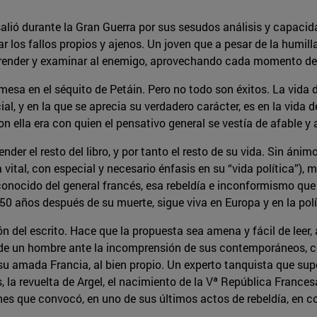
alió durante la Gran Guerra por sus sesudos análisis y capacid
ar los fallos propios y ajenos. Un joven que a pesar de la humil
 aprender y examinar al enemigo, aprovechando cada momento de
mesa en el séquito de Petáin. Pero no todo son éxitos. La vida
al, y en la que se aprecia su verdadero carácter, es en la vida
on ella era con quien el pensativo general se vestía de afable y
nder el resto del libro, y por tanto el resto de su vida. Sin á
tal, con especial y necesario énfasis en su “vida política”), me
sconocido del general francés, esa rebeldía e inconformismo que
50 años después de su muerte, sigue viva en Europa y en la polí
 del escrito. Hace que la propuesta sea amena y fácil de leer, a
d de un hombre ante la incomprensión de sus contemporáneos, c
su amada Francia, al bien propio. Un experto tanquista que supo
os, la revuelta de Argel, el nacimiento de la Vª República Franc
ones que convocó, en uno de sus últimos actos de rebeldía, en c