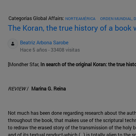
Categorías Global Affairs:
NORTEAMÉRICA
ORDEN MUNDIAL, 
The Koran, the true history of a book 
Beatriz Arbona Sarobe
Hace 5 años - 33408 visitas
[Mondher Sfar,
In search of the original Koran: the true hist
REVIEW
/
Marina G. Reina
Not much has been done regarding research about the authe
throughout the book, that makes use of the scriptural techn
to redraw the erased story of the transmission of the holy 
and of its textual product-which (…) is totally alien to the s