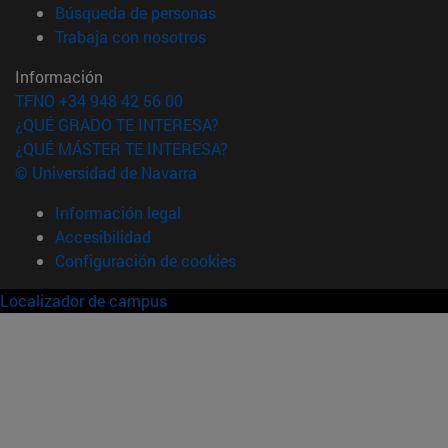
(abre en nueva ventana)
Búsqueda de personas
(abre en nueva ventana)
Trabaja con nosotros
Información
TFNO +34 948 42 56 00
¿QUÉ GRADO TE INTERESA?
¿QUÉ MÁSTER TE INTERESA?
© Universidad de Navarra
Información legal
Accesibilidad
Configuración de cookies
Localizador de campus