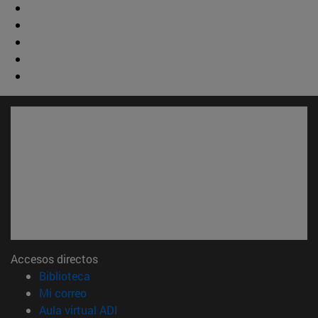
Accesos directos
(abre en nueva ventana)
Biblioteca
(abre en nueva ventana)
Mi correo
(abre en nueva ventana)
Aula virtual ADI