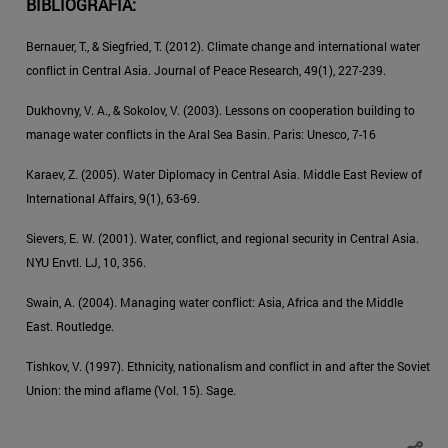
BIBLIOGRAFÍA:
Bernauer, T., & Siegfried, T. (2012). Climate change and international water
conflict in Central Asia. Journal of Peace Research, 49(1), 227-239.
Dukhovny, V. A., & Sokolov, V. (2003). Lessons on cooperation building to
manage water conflicts in the Aral Sea Basin. Paris: Unesco, 7-16
Karaev, Z. (2005). Water Diplomacy in Central Asia. Middle East Review of
International Affairs, 9(1), 63-69.
Sievers, E. W. (2001). Water, conflict, and regional security in Central Asia.
NYU Envtl. LJ, 10, 356.
Swain, A. (2004). Managing water conflict: Asia, Africa and the Middle
East. Routledge.
Tishkov, V. (1997). Ethnicity, nationalism and conflict in and after the Soviet
Union: the mind aflame (Vol. 15). Sage.