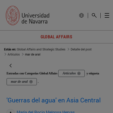
GLOBAL AFFAIRS
Estás en:
Global Affairs and Strategic Studies
Detalle del post
Artículos
mar de aral
Artículos
Entradas con Categorías Global Affairs
y etiqueta
mar de aral
.
'Guerras del agua' en Asia Central
Maria del Rocio Melgosa Hervas