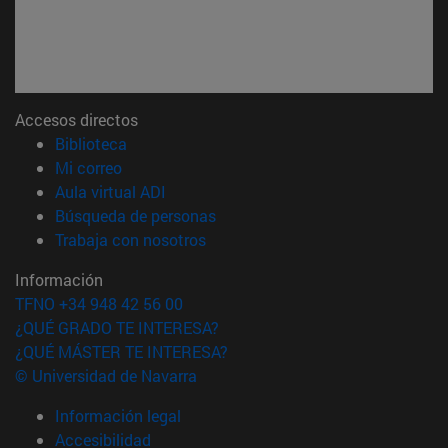
Accesos directos
(abre en nueva ventana)
Biblioteca
(abre en nueva ventana)
Mi correo
(abre en nueva ventana)
Aula virtual ADI
(abre en nueva ventana)
Búsqueda de personas
(abre en nueva ventana)
Trabaja con nosotros
Información
TFNO +34 948 42 56 00
¿QUÉ GRADO TE INTERESA?
¿QUÉ MÁSTER TE INTERESA?
© Universidad de Navarra
Información legal
Accesibilidad