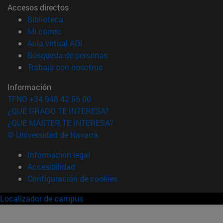
Accesos directos
(abre en nueva ventana)
Biblioteca
(abre en nueva ventana)
Mi correo
(abre en nueva ventana)
Aula virtual ADI
(abre en nueva ventana)
Búsqueda de personas
(abre en nueva ventana)
Trabaja con nosotros
Información
TFNO +34 948 42 56 00
¿QUÉ GRADO TE INTERESA?
¿QUÉ MÁSTER TE INTERESA?
© Universidad de Navarra
Información legal
Accesibilidad
Configuración de cookies
Localizador de campus