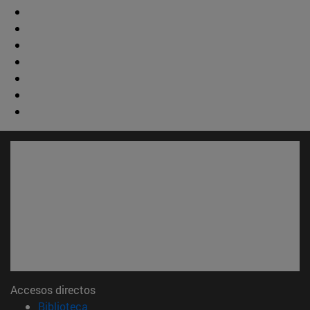
Accesos directos
(abre en nueva ventana)
Biblioteca