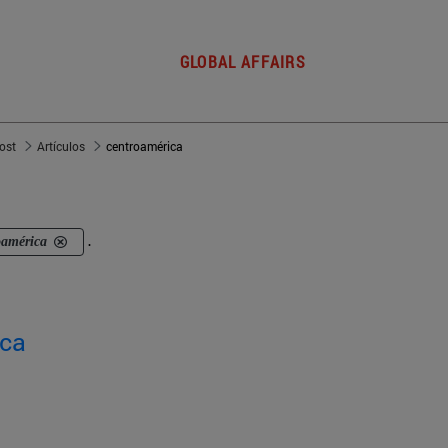
GLOBAL AFFAIRS
post
Artículos
centroamérica
oamérica
.
ica