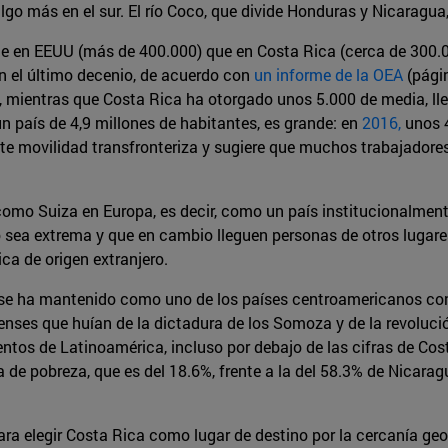
go más en el sur. El río Coco, que divide Honduras y Nicaragua, 
e en EEUU (más de 400.000) que en Costa Rica (cerca de 300.00
n el último decenio, de acuerdo con
un informe de la OEA
(págin
mientras que Costa Rica ha otorgado unos 5.000 de media, lle
n país de 4,9 millones de habitantes, es grande: en
2016,
unos 4
ante movilidad transfronteriza y sugiere que muchos trabajador
como Suiza en Europa, es decir, como un país institucionalmen
o sea extrema y que en cambio lleguen personas de otros lugar
ca de origen extranjero.
se ha mantenido como uno de los países centroamericanos con 
nses que huían de la dictadura de los Somoza y de la revolució
ntos de Latinoamérica, incluso por debajo de las cifras de Cos
a de pobreza, que es del 18.6%, frente a la del 58.3% de Nicar
ara elegir Costa Rica como lugar de destino por la cercanía geo