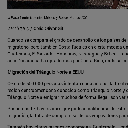
▲Paso fronterizo entre México y Belice [Marrovi/CC]
ARTÍCULO
/
Celia Olivar Gil
Cuando se compara el grado de desarrollo de los países de 
migratorio, pero también Costa Rica es en cierta medida u
Guatemala, El Salvador, Honduras, Nicaragua y Belice– repa
años Nicaragua ha optado más por Costa Rica, dada su ce
Migración del Triángulo Norte a EEUU
Cerca de 500.000 personas intentan cada año por la fronter
región centroamericana conocida como Triángulo Norte y qu
Triángulo Norte a emigrar, muchos de forma ilegal, son vari
Por una parte, hay razones que podrían calificarse de estruc
migración, la falta de compromiso de los empleadores para r
También hay claras razones económicas: Guatemala, Honduras