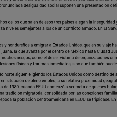
y pronunciada desigualdad social suponen una presentación defi
os de los que salen de esos tres países alegan la inseguridad 
canza niveles semejantes a los de un conflicto armado. En El Sal
y hondureños a emigrar a Estados Unidos, que en su viaje hacia
 Tijuana, la que avanza por el centro de México hasta Ciudad Juá
a muchos riesgos, como el de ser víctima de organizaciones crimi
ar lesiones físicas y traumas inmediatos, sino que también puede
ulo norte siguen eligiendo los Estados Unidos como destino de 
 situación de pleno empleo; a su relativa proximidad geográfic
da de 1980, cuando EEUU comenzó a ser meta de quienes huían 
a tradición migratoria, consolidada por las conexiones familiare
 época la población centroamericana en EEUU se triplicase. En