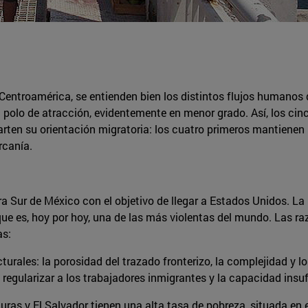
Centroamérica, se entienden bien los distintos flujos humanos 
n polo de atracción, evidentemente en menor grado. Así, los ci
rten su orientación migratoria: los cuatro primeros mantienen
rcanía.
a Sur de México con el objetivo de llegar a Estados Unidos. L
e es, hoy por hoy, una de las más violentas del mundo. Las ra
as:
turales: la porosidad del trazado fronterizo, la complejidad y l
egularizar a los trabajadores inmigrantes y la capacidad insufi
 y El Salvador tienen una alta tasa de pobreza, situada en el