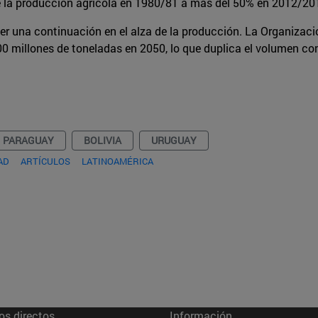
% de la producción agrícola en 1980/81 a más del 50% en 2012/
r una continuación en el alza de la producción. La Organizaci
500 millones de toneladas en 2050, lo que duplica el volumen 
PARAGUAY
BOLIVIA
URUGUAY
AD
ARTÍCULOS
LATINOAMÉRICA
os directos
Información