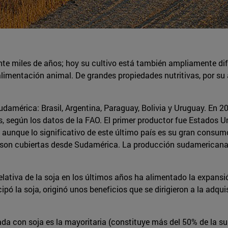
rante miles de años; hoy su cultivo está también ampliamente di
mentación animal. De grandes propiedades nutritivas, por su al
américa: Brasil, Argentina, Paraguay, Bolivia y Uruguay. En 20
s, según los datos de la FAO. El primer productor fue Estados U
a, aunque lo significativo de este último país es su gran consum
 son cubiertas desde Sudamérica. La producción sudamericana 
lativa de la soja en los últimos años ha alimentado la expansión
pó la soja, originó unos beneficios que se dirigieron a la adqui
rada con soja es la mayoritaria (constituye más del 50% de la s