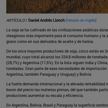
ARTÍCULO
/
Daniel Andrés Llonch
[Versión en inglés]
La soja se ha cultivado en las civilizaciones asiáticas du
oleaginoso más importante para el consumo humano y la ali
grano como en sus derivados de aceite y de harina.
De los once mayores productores de soja, cinco están en Sud
mundial, cuyo total alcanzó los 334,8 millones de tonelada
(28,7%) y Argentina (17,5%). En la lista siguen India y Chin
toneladas. Gran parte de esas necesidades de importación
Argentina, también Paraguay y Uruguay) y Bolivia.
La fuerte demanda internacional y la elevada rentabilidad re
boom del precio las materias primas, del que también partici
productores aumentar su escala y eficiencia.
En Argentina, Bolivia, Brasil y Paraguay la superficie semb