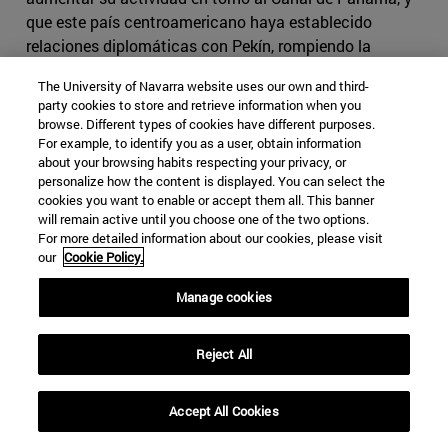
que este país centroamericano haya establecido
relaciones diplomáticas con Pekín, rompiendo la
tradicional relación con Taiwán
.
The University of Navarra website uses our own and third-
party cookies to store and retrieve information when you
La privilegiada geografía de Panamá y su rápido
browse. Different types of cookies have different purposes.
crecimiento económico en la región son dos importantes
For example, to identify you as a user, obtain information
aspectos tenidos en cuenta con por China. El Canal de
about your browsing habits respecting your privacy, or
Panamá ofrece un acceso ventajoso a los océanos
personalize how the content is displayed. You can select the
cookies you want to enable or accept them all. This banner
Atlántico y Pacífico y por él pasa alrededor de un 6% del
will remain active until you choose one of the two options.
comercio marítimo global. En ocasiones se habló del
For more detailed information about our cookies, please visit
interés chino por construir un canal en Nicaragua, algo
our
Cookie Policy.
que en realidad nunca estuvo en la agenda de Pekín.
Manage cookies
China ve en Panamá un importante punto
geoestratégico desde el que proyectar su política
exterior en América Latina, lo que sin duda intranquiliza
Reject All
a Washington.
Accept All Cookies
El 13 de junio de 2017, la República de Panamá y la
República Popular China anunciaron el establecimiento