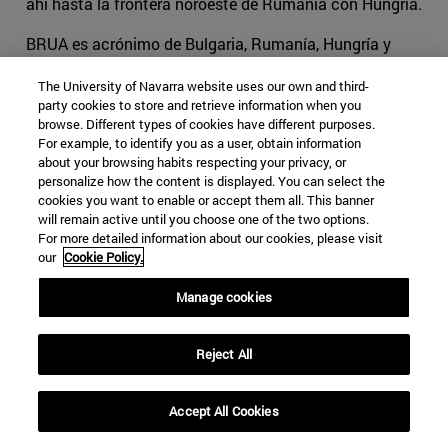
ahí hasta la frontera noroeste de Rumanía con Hungría.
BRUA es acrónimo de Bulgaria, Rumanía, Hungría y
Austria, y pretende diversificar el sistema de
The University of Navarra website uses our own and third-
abastecimiento de gas natural en la región. “Estamos
party cookies to store and retrieve information when you
creando una red de distribución”, ha
indicado Miguel
browse. Different types of cookies have different purposes.
Arias Cañete
, comisario europeo de Energía y Cambio
For example, to identify you as a user, obtain information
Climático; “no se trata sólo de un gran gasoducto
about your browsing habits respecting your privacy, or
personalize how the content is displayed. You can select the
clásico sino de pequeños gasoductos de flujo reversible
cookies you want to enable or accept them all. This banner
que permiten enviar el gas en sentido sur, este, oeste, así
will remain active until you choose one of the two options.
que la región dispondrá de más fuentes de energía y de
For more detailed information about our cookies, please visit
our
Cookie Policy.
una energía más barata”.
Manage cookies
El gasoducto BRUA sería, en alguna medida, un sustituto
del
fracasado proyecto Nabucco
. Este proyecto
consistía en el desarrollo de una capacidad de
Reject All
transporte de gas natural entre puntos existentes de
interconexión con las redes de transporte de gas natural
Accept All Cookies
de Bulgaria (en Giurgiu) y Hungría (Csanadpalota), a
través de la construcción de un nuevo gasoducto con