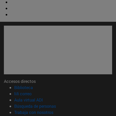
Accesos directos
(abre en nueva ventana)
Biblioteca
(abre en nueva ventana)
Mi correo
(abre en nueva ventana)
Aula virtual ADI
(abre en nueva ventana)
Búsqueda de personas
(abre en nueva ventana)
Trabaja con nosotros