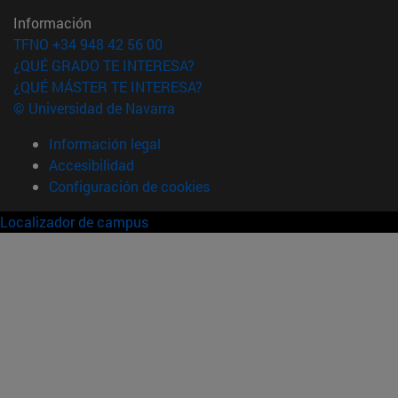
Información
TFNO +34 948 42 56 00
¿QUÉ GRADO TE INTERESA?
¿QUÉ MÁSTER TE INTERESA?
© Universidad de Navarra
Información legal
Accesibilidad
Configuración de cookies
Localizador de campus