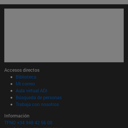
Accesos directos
(abre en nueva ventana)
Biblioteca
(abre en nueva ventana)
Mi correo
(abre en nueva ventana)
Aula virtual ADI
(abre en nueva ventana)
Búsqueda de personas
(abre en nueva ventana)
Trabaja con nosotros
Información
TFNO +34 948 42 56 00