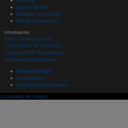
Mi correo
(abre en nueva ventana)
Aula virtual ADI
(abre en nueva ventana)
Búsqueda de personas
(abre en nueva ventana)
Trabaja con nosotros
Información
TFNO +34 948 42 56 00
¿QUÉ GRADO TE INTERESA?
¿QUÉ MÁSTER TE INTERESA?
© Universidad de Navarra
Información legal
Accesibilidad
Configuración de cookies
Localizador de campus