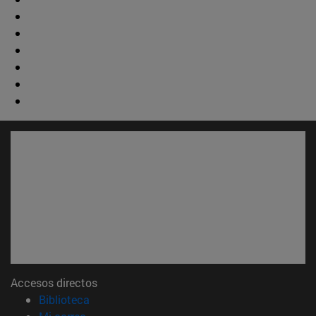
Accesos directos
(abre en nueva ventana)
Biblioteca
(abre en nueva ventana)