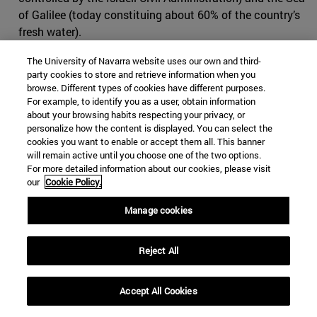
of Galilee (today constituing about 60% of the country’s
fresh water).
Later, in 1995, by the Article 40 of the Oslo II political
The University of Navarra website uses our own and third-
party cookies to store and retrieve information when you
agreement, […] Israel recognized Palestinian water rights
browse. Different types of cookies have different purposes.
in the West Bank and established the Joint Water
For example, to identify you as a user, obtain information
Committee to manage and develop new supplies and to
about your browsing habits respecting your privacy, or
investigate illegal water withdrawals
. Nevertheless, the
personalize how the content is displayed. You can select the
cookies you want to enable or accept them all. This banner
loss of control over water in the West Bank has never
will remain active until you choose one of the two options.
been accepted by neighbouring Arab countries as,
For more detailed information about our cookies, please visit
despite the agreement, much of the water coming from
our
Cookie Policy.
it is still directly given to Israeli consumers (and only a
Manage cookies
smaller fraction to Palestinians living under their
control).
Reject All
Role of water in Syrian-Israeli hostilities
Hostilities have been covering the agenda of Syrian-
Accept All Cookies
Israeli relationships ever since the Armistice Agreements