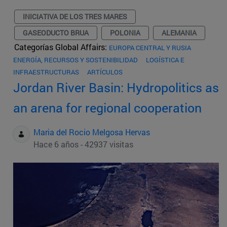
INICIATIVA DE LOS TRES MARES
GASEODUCTO BRUA
POLONIA
ALEMANIA
Categorías Global Affairs:
EUROPA CENTRAL Y RUSIA
ENERGÍA, RECURSOS Y SOSTENIBILIDAD
LOGÍSTICA E
INFRAESTRUCTURAS
ARTÍCULOS
Jordan River Basin: Hydropolitics as
an arena for regional cooperation
Maria del Rocio Melgosa Hervas
Hace 6 años - 42937 visitas