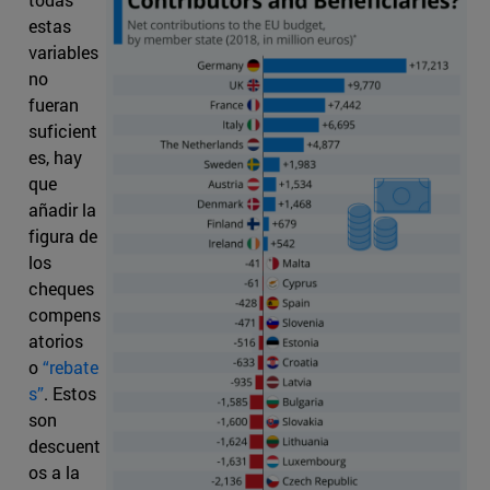
estas
variables
no
fueran
suficient
es, hay
que
añadir la
figura de
los
cheques
compens
atorios
o
“rebate
s”
. Estos
son
descuent
os a la