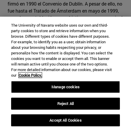
firmó en 1990 el Convenio de Dublín. A pesar de ello, no
fue hasta el Tratado de Ámsterdam en mayo de 1999,
cuando se estableció como objetivo crear un espacio de
libertad, seguridad y justicia, tratando la materia de
The University of Navarra website uses our own and third-
party cookies to store and retrieve information when you
inmigración y asilo como una competencia compartida.
browse. Different types of cookies have different purposes.
Ya en octubre de 1999, el Consejo Europeo celebró una
For example, to identify you as a user, obtain information
sesión especial para la creación de un espacio de
about your browsing habits respecting your privacy, or
libertad, seguridad y justicia en la Unión Europea,
personalize how the content is displayed. You can select the
cookies you want to enable or accept them all. This banner
concluyendo con la necesidad de crear un Sistema
will remain active until you choose one of the two options.
Europeo Común de Asilo (SECA) (CIDOB, 2017)
[3]
.
For more detailed information about our cookies, please visit
Finalmente, estas políticas en materia de asilo se
our
Cookie Policy.
convierten en materia común con el Tratado de Lisboa y
Manage cookies
su desarrollo en el TFUE.
Actualmente, su razón de ser está recogida en el art 67 y
Reject All
siguientes del TFUE, donde se establece que la Unión
constituye un espacio de libertad, seguridad y justicia
Accept All Cookies
dentro del respeto de los derechos fundamentales y de
los distintos sistemas y tradiciones jurídicos de los