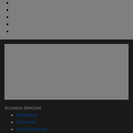
Accesos directos
(abre en nueva ventana)
Biblioteca
(abre en nueva ventana)
Mi correo
(abre en nueva ventana)
Aula virtual ADI