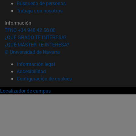
(abre en nueva ventana)
Búsqueda de personas
(abre en nueva ventana)
Trabaja con nosotros
Información
TFNO +34 948 42 56 00
¿QUÉ GRADO TE INTERESA?
¿QUÉ MÁSTER TE INTERESA?
© Universidad de Navarra
Información legal
Accesibilidad
Configuración de cookies
Localizador de campus