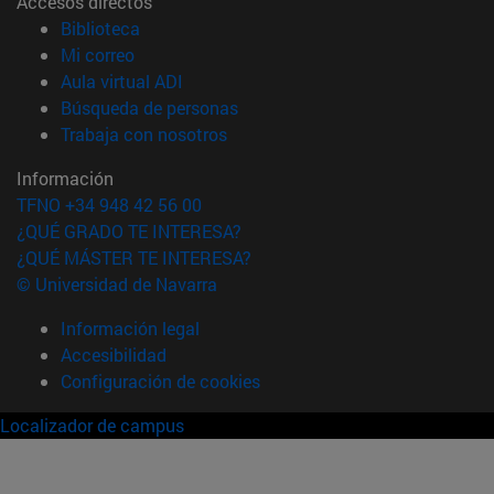
Accesos directos
(abre en nueva ventana)
Biblioteca
(abre en nueva ventana)
Mi correo
(abre en nueva ventana)
Aula virtual ADI
(abre en nueva ventana)
Búsqueda de personas
(abre en nueva ventana)
Trabaja con nosotros
Información
TFNO +34 948 42 56 00
¿QUÉ GRADO TE INTERESA?
¿QUÉ MÁSTER TE INTERESA?
© Universidad de Navarra
Información legal
Accesibilidad
Configuración de cookies
Localizador de campus