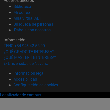
Accesos directos
(abre en nueva ventana)
Biblioteca
(abre en nueva ventana)
Mi correo
(abre en nueva ventana)
Aula virtual ADI
(abre en nueva ventana)
Búsqueda de personas
(abre en nueva ventana)
Trabaja con nosotros
Información
TFNO +34 948 42 56 00
¿QUÉ GRADO TE INTERESA?
¿QUÉ MÁSTER TE INTERESA?
© Universidad de Navarra
Información legal
Accesibilidad
Configuración de cookies
Localizador de campus