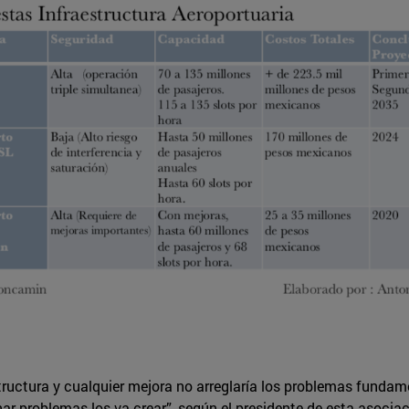
ructura y cualquier mejora no arreglaría los problemas fundame
ar problemas los va crear”, según el presidente de esta asocia