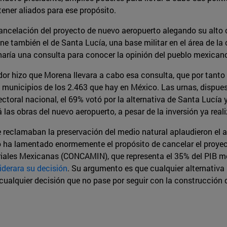
ener aliados para ese propósito.
ncelación del proyecto de nuevo aeropuerto alegando su alto co
 también el de Santa Lucía, una base militar en el área de la 
aría una consulta para conocer la opinión del pueblo mexicano
r hizo que Morena llevara a cabo esa consulta, que por tanto 
8 municipios de los 2.463 que hay en México. Las urnas, dispuest
ctoral nacional, el 69% votó por la alternativa de Santa Lucía 
 las obras del nuevo aeropuerto, a pesar de la inversión ya real
reclamaban la preservación del medio natural aplaudieron el 
ado ha lamentado enormemente el propósito de cancelar el proy
ales Mexicanas (CONCAMIN), que representa el 35% del PIB mex
iderara su decisión
. Su argumento es que cualquier alternativa
 cualquier decisión que no pase por seguir con la construcción