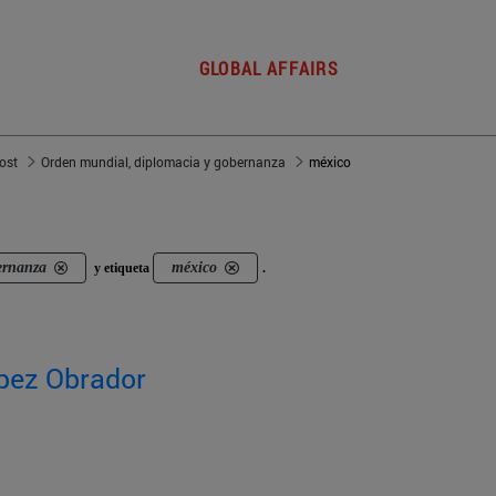
GLOBAL AFFAIRS
post
Orden mundial, diplomacia y gobernanza
méxico
ernanza
méxico
y etiqueta
.
pez Obrador