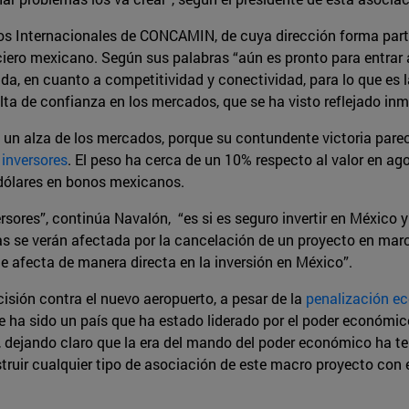
os Internacionales de CONCAMIN, de cuya dirección forma parte
ero mexicano. Según sus palabras “aún es pronto para entrar a
ada, en cuanto a competitividad y conectividad, para lo que e
a de confianza en los mercados, que se ha visto reflejado inm
on un alza de los mercados, porque su contundente victoria par
inversores
. El peso ha cerca de un 10% respecto al valor en ago
 dólares en bonos mexicanos.
rsores”, continúa Navalón, “es si es seguro invertir en México
s se verán afectada por la cancelación de un proyecto en marc
de afecta de manera directa en la inversión en México”.
isión contra el nuevo aeropuerto, a pesar de la
penalización ec
 ha sido un país que ha estado liderado por el poder económic
o, dejando claro que la era del mando del poder económico ha t
uir cualquier tipo de asociación de este macro proyecto con el