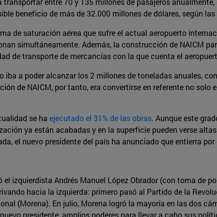
transportar entre 70 y 135 millones de pasajeros anualmente, 
sible beneficio de más de 32.000 millones de dólares, según la
lema de saturación aérea que sufre el actual aeropuerto interna
onan simultáneamente. Además, la construcción de NAICM par
idad de transporte de mercancías con la que cuenta el aeropuert
o iba a poder alcanzar los 2 millones de toneladas anuales, co
ción de NAICM, por tanto, era convertirse en referente no solo e
tualidad se ha
ejecutado el 31% de las obras
. Aunque este grado
zación ya están acabadas y en la superficie pueden verse altas 
zada, el nuevo presidente del país ha anunciado que entierra por
ó el izquierdista Andrés Manuel López Obrador (con toma de pose
derivando hacia la izquierda: primero pasó al Partido de la Revo
onal (Morena). En julio, Morena logró la mayoría en las dos c
o presidente, amplios poderes para llevar a cabo sus polític