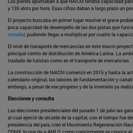
Los planes apuntaban a que NAICM tendría capacidad para 
y 135 slots por hora. Esas cifras daban a largo plazo un po
El proyecto buscaba en primer lugar resolver el grave prob
poca capacidad de desempeño de las dos pistas que funci
mundial
, pudiendo llegar a multiplicar por cuatro la capac
El nivel de transporte de mercancías en este macro proyect
principal centro de distribución de América Latina. La ambi
traslado de turistas como en el transporte de mercancías.
La construcción de NAICM comenzó en 2015 y hasta la ac
calendario original, las labores de fundamentación y canali
embargo, a pesar de ese progreso y de la inversión ya reali
Elecciones y consulta
Las elecciones presidenciales del pasado 1 de julio las gan
al cual ejerció de alcalde de la capital, con el tiempo fue 
presidencia del país, creó el Movimiento Regeneración Naci
CDMX, lo que da a AMLO, como comúnmente se conoce al nuev