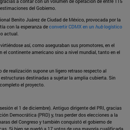
gracias a contar con un volumen de operación de entre 115
s estimaciones del Gobierno.
cional Benito Juárez de Ciudad de México, provocada por la
tía con la esperanza de
convertir CDMX en un
hub
logístico
o actual.
nvirtiéndose así, como aseguraban sus promotores, en el
n el continente americano sino a nivel mundial, tanto en el
 de realización supone un ligero retraso respecto al
estructuras destinadas a sujetar la amplia cubierta. Sin
 completo el proyecto.
sión el 1 de diciembre). Antiguo dirigente del PRI, gracias
lución Democrática (PRD) y, tras perder dos elecciones a la
ámaras del Congreso y también conquistó el gobierno de
as. Si bien se quedó a 17 votos de una mayoría cualificada