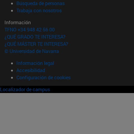
(abre en nueva ventana)
Búsqueda de personas
(abre en nueva ventana)
Trabaja con nosotros
Información
TFNO +34 948 42 56 00
¿QUÉ GRADO TE INTERESA?
¿QUÉ MÁSTER TE INTERESA?
© Universidad de Navarra
Información legal
Accesibilidad
Configuración de cookies
Localizador de campus