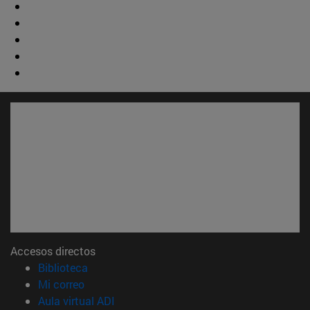
Accesos directos
(abre en nueva ventana)
Biblioteca
(abre en nueva ventana)
Mi correo
(abre en nueva ventana)
Aula virtual ADI