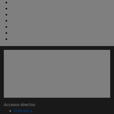
Accesos directos
(abre en nueva ventana)
Biblioteca