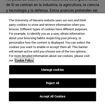
de Xi se centran en la industria, la agricultura, la ciencia
y tecnología y la defensa. Estos avances pretenden ser
complementados con un destacable ánimo por
The University of Navarra website uses our own and third-
fortalecer la multipolaridad, aumentando la presencia en
party cookies to store and retrieve information when you
los mercados exteriores y buscando un reconocimiento
browse. Different types of cookies have different purposes.
global de su actualización mediante nuevos objetivos,
For example, to identify you as a user, obtain information
como la revitalización de las Rutas de la Seda, la
about your browsing habits respecting your privacy, or
personalize how the content is displayed. You can select the
creación de corredores económicos o el Banco Asiático
cookies you want to enable or accept them all. This banner
de Inversión e Infraestructuras.
will remain active until you choose one of the two options.
For more detailed information about our cookies, please visit
Una vez desglosados los distintos elementos que
our
Cookie Policy.
configuran el cambio de imagen que China está
Manage cookies
experimentando, el autor concluye puntualizando que, a
pesar del desarrollo económico y el aumento de la
confianza política, el país puede participar más y asumir
Reject All
más responsabilidades. Sin embargo, debido a sus
circunstancias estructurales y sus conflictos
Accept All Cookies
domésticos, China todavía no está lo suficientemente
preparada para sustituir a EEUU o a Occidente en el