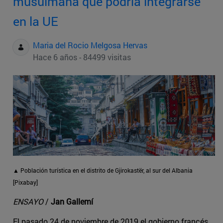
musulmana que podría integrarse
en la UE
Maria del Rocio Melgosa Hervas
Hace 6 años - 84499 visitas
▲ Población turística en el distrito de Gjirokastër, al sur del Albania
[Pixabay]
ENSAYO
/
Jan Gallemí
El pasado 24 de noviembre de 2019 el gobierno francés