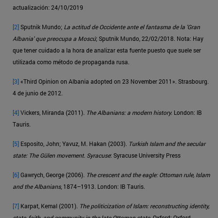
actualización: 24/10/2019
[2]
Sputnik Mundo;
La actitud de Occidente ante el fantasma de la 'Gran
Albania' que preocupa a Moscú
; Sputnik Mundo, 22/02/2018. Nota: Hay
que tener cuidado a la hora de analizar esta fuente puesto que suele ser
utilizada como método de propaganda rusa.
[3]
«Third Opinion on Albania adopted on 23 November 2011». Strasbourg.
4 de junio de 2012.
[4]
Vickers, Miranda (2011).
The Albanians: a modern history.
London: IB
Tauris.
[5]
Esposito, John; Yavuz, M. Hakan (2003).
Turkish Islam and the secular
state: The Gülen movement. Syracuse
: Syracuse University Press
[6]
Gawrych, George (2006).
The crescent and the eagle: Ottoman rule, Islam
and the Albanians
, 1874–1913. London: IB Tauris.
[7]
Karpat, Kemal (2001).
The politicization of Islam: reconstructing identity,
state, faith, and community in the late Ottoman state
. Oxford: Oxford