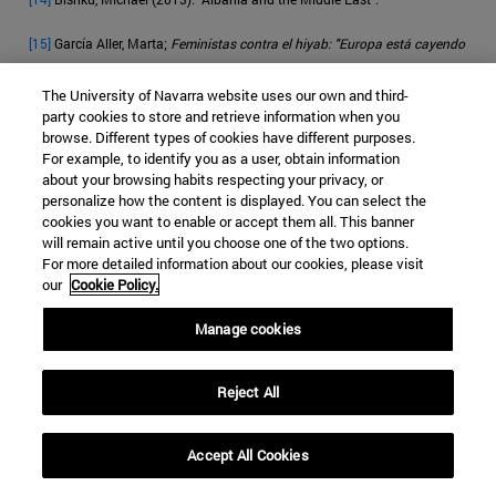
[15]
García Aller, Marta;
Feministas contra el hiyab: "Europa está cayendo
en la trampa islamista con el velo”
The University of Navarra website uses our own and third-
[16]
Jazexhi, Olsi (2014). "
Albania
". In Nielsen, Jørgen; Akgönül, Samim;
party cookies to store and retrieve information when you
browse. Different types of cookies have different purposes.
Alibašić, Ahmet; Racius, Egdunas (eds.).
Yearbook of Muslims in Europe
:
For example, to identify you as a user, obtain information
Volume 6. Leiden: Brill.
about your browsing habits respecting your privacy, or
personalize how the content is displayed. You can select the
[17]
EFE;
El diputado holandés que comparó el Corán con el 'Mein Kampf'
cookies you want to enable or accept them all. This banner
no retira sus palabras
. La Vanguardia; 04/10/2010
will remain active until you choose one of the two options.
For more detailed information about our cookies, please visit
[18]
Khader, Bichara;
Los musulmanes en Europa, la construcción de un
our
Cookie Policy.
“problema”
; OpenMind BBVA
Manage cookies
[19]
Rawls, John;
Political Liberalism
; Columbia University Press, New York
Reject All
[20]
Kristeva, Julia;
Homo europaeus: ¿existe una cultura europea?
;
OpenMind BBVA
Accept All Cookies
[21]
Vera, Jarlison; Albania:
El Papa destaca la colaboración entre
católicos, ortodoxos y musulmanes
; Acaprensa