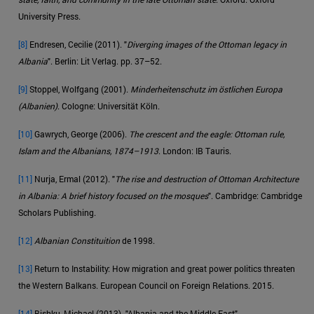
University Press.
[8]
Endresen, Cecilie (2011). "
Diverging images of the Ottoman legacy in
Albania
". Berlin: Lit Verlag. pp. 37–52.
[9]
Stoppel, Wolfgang (2001).
Minderheitenschutz im östlichen Europa
(Albanien)
. Cologne: Universität Köln.
[10]
Gawrych, George (2006).
The crescent and the eagle: Ottoman rule,
Islam and the Albanians, 1874–1913
. London: IB Tauris.
[11]
Nurja, Ermal (2012). "
The rise and destruction of Ottoman Architecture
in Albania: A brief history focused on the mosques
". Cambridge: Cambridge
Scholars Publishing.
[12]
Albanian Constituition
de 1998.
[13]
Return to Instability: How migration and great power politics threaten
the Western Balkans. European Council on Foreign Relations. 2015.
[14]
Bishku, Michael (2013). "Albania and the Middle East".