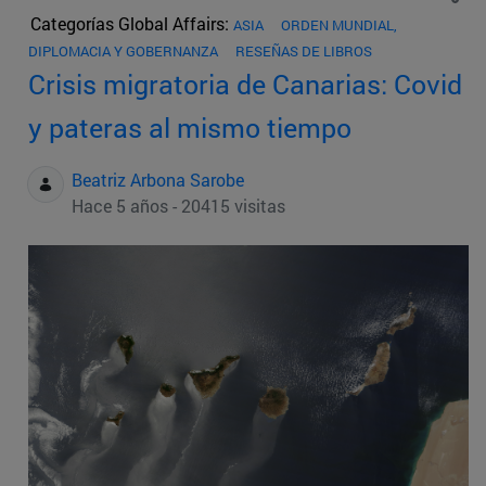
Categorías Global Affairs:
ASIA
ORDEN MUNDIAL,
DIPLOMACIA Y GOBERNANZA
RESEÑAS DE LIBROS
Crisis migratoria de Canarias: Covid
y pateras al mismo tiempo
Beatriz Arbona Sarobe
Hace 5 años - 20415 visitas