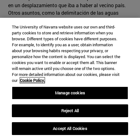
en un desplazamiento que iba a haber al vecino país.
Otros asuntos, como la delimitación de las aguas
territoriales hecha por Marruecos en enero,
expandiendo
The University of Navarra website uses our own and third-
su zona económica exclusiva
, han aumentado los
party cookies to store and retrieve information when you
desencuentros entre los dos países.
browse. Different types of cookies have different purposes.
For example, to identify you as a user, obtain information
A la tensión normal en Canarias por la llegada de miles
about your browsing habits respecting your privacy, or
de inmigrantes en poco tiempo se juntaron los riesgos
personalize how the content is displayed. You can select the
sanitarios debidos a la pandemia. Más allá de los
cookies you want to enable or accept them all. This banner
will remain active until you choose one of the two options.
miedos extendidos por algunos sobre la posible entrada
For more detailed information about our cookies, please visit
de personas efectivamente contagiadas con
our
Cookie Policy.
coronavirus, los protocolos establecidos obligaban a
mantener aislados a los llegados en pateras, lo que
Manage cookies
causó un problema de hacinamiento en instalaciones
inicialmente no adecuadas.
Reject All
La Cruz Roja Española creó zonas reservadas para los
aislamientos de las personas que dieran positivo en los
Accept All Cookies
tests de Covid-19. Además, se establecieron