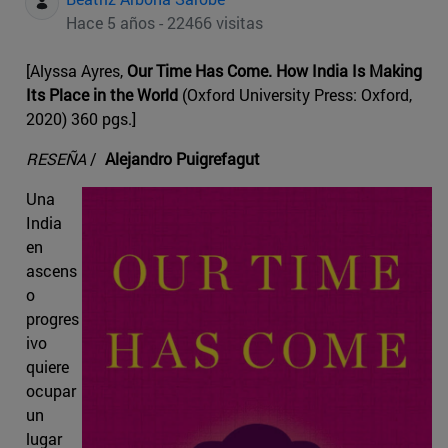
Hace 5 años - 22466 visitas
[Alyssa Ayres,
Our Time Has Come. How India Is Making
Its Place in the World
(Oxford University Press: Oxford,
2020) 360 pgs.]
RESEÑA
/
Alejandro Puigrefagut
Una
India
en
ascens
o
progres
ivo
quiere
ocupar
un
lugar