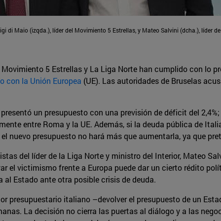
i di Maio (izqda.), líder del Movimiento 5 Estrellas, y Mateo Salvini (dcha.), líder d
l Movimiento 5 Estrellas y La Liga Norte han cumplido con lo p
ío con la Unión Europea
(UE). Las autoridades de Bruselas acusa
resentó un presupuesto con una previsión de déficit del 2,4%; si
ormente entre Roma y la UE. Además, si la deuda pública de Itali
 el nuevo presupuesto no hará más que aumentarla, ya que pret
tas del líder de la Liga Norte y ministro del Interior, Mateo S
var el victimismo frente a Europa puede dar un cierto rédito pol
 al Estado ante otra posible crisis de deuda.
dor presupuestario italiano –devolver el presupuesto de un Es
nas. La decisión no cierra las puertas al diálogo y a las nego