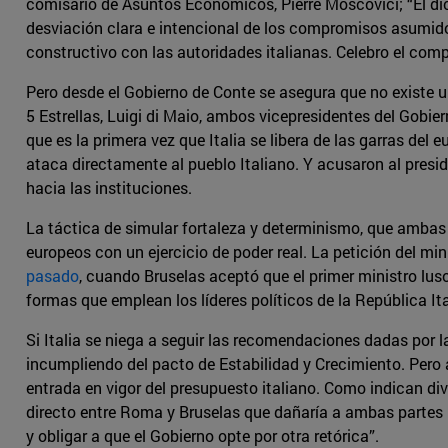
comisario de Asuntos Económicos, Pierre Moscovici; “El di
desviación clara e intencional de los compromisos asumidos
constructivo con las autoridades italianas. Celebro el com
Pero desde el Gobierno de Conte se asegura que no existe u
5 Estrellas, Luigi di Maio, ambos vicepresidentes del Gobi
que es la primera vez que Italia se libera de las garras de
ataca directamente al pueblo Italiano. Y acusaron al presi
hacia las instituciones.
La táctica de simular fortaleza y determinismo, que ambas 
europeos con un ejercicio de poder real. La petición del mini
pasado
, cuando Bruselas aceptó que el primer ministro lus
formas que emplean los líderes políticos de la República Ita
Si Italia se niega a seguir las recomendaciones dadas por 
incumpliendo del pacto de Estabilidad y Crecimiento. Pero
entrada en vigor del presupuesto italiano. Como indican di
directo entre Roma y Bruselas que dañaría a ambas partes 
y obligar a que el Gobierno opte por otra retórica”.