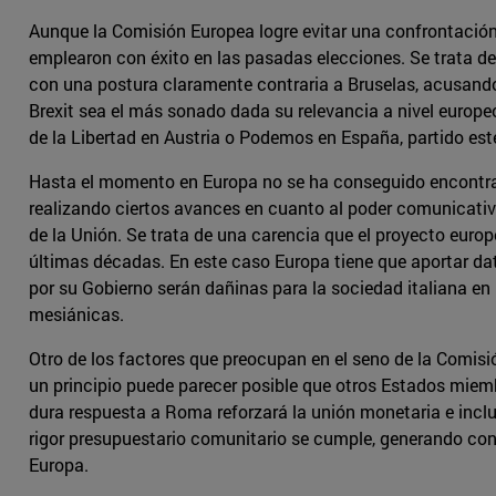
Aunque la Comisión Europea logre evitar una confrontación 
emplearon con éxito en las pasadas elecciones. Se trata de 
con una postura claramente contraria a Bruselas, acusando 
Brexit sea el más sonado dada su relevancia a nivel europe
de la Libertad en Austria o Podemos en España, partido est
Hasta el momento en Europa no se ha conseguido encontrar
realizando ciertos avances en cuanto al poder comunicativ
de la Unión. Se trata de una carencia que el proyecto euro
últimas décadas. En este caso Europa tiene que aportar da
por su Gobierno serán dañinas para la sociedad italiana e
mesiánicas.
Otro de los factores que preocupan en el seno de la Comisi
un principio puede parecer posible que otros Estados miemb
dura respuesta a Roma reforzará la unión monetaria e inclu
rigor presupuestario comunitario se cumple, generando con
Europa.