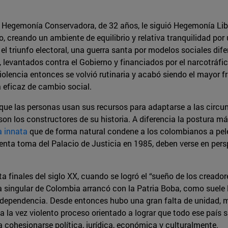
Hegemonía Conservadora, de 32 años, le siguió Hegemonía Libera
, creando un ambiente de equilibrio y relativa tranquilidad por 
l triunfo electoral, una guerra santa por modelos sociales dife
y, levantados contra el Gobierno y financiados por el narcotráfic
violencia entonces se volvió rutinaria y acabó siendo el mayor 
 eficaz de cambio social.
que las personas usan sus recursos para adaptarse a las circuns
on los constructores de su historia. A diferencia la postura m
a innata
que de forma natural condene a los colombianos a pelea
ngrienta toma del Palacio de Justicia en 1985, deben verse en 
finales del siglo XX, cuando se logró el “sueño de los creadores
ia singular de Colombia arrancó con la Patria Boba, como suele l
ndependencia. Desde entonces hubo una gran falta de unidad, m
 a la vez violento proceso orientado a lograr que todo ese paí
 cohesionarse política, jurídica, económica y culturalmente.