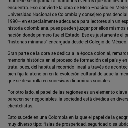
mantenerse imparcial al narrar los eventos que han llevad
encuentra. Eso convierte la obra de Melo –nacido en Medellí
Universidad Nacional de Colombia y consejero presidencia
1990– en especialmente adecuada para lectores sin un esp
historia colombiana, pues pueden juzgar por ellos mismos e
nación donde primero fue el Estado. Ese es justamente el p
“historias mínimas” encargada desde el Colegio de México.
Gran parte de la obra se dedica a la época colonial, remarc
memoria histórica en el proceso de formación del país y e
trata, pues, del habitual recorrido lineal a través de acont
bien fija la atención en la evolución cultural de aquella 
que se desarrolla en sucesivas dinámicas sociales.
Por otro lado, el papel de las regiones es un elemento clave
parecen ser negociables, la sociedad está dividida en diver
clientelistas.
Esto sucede en una Colombia en la que el papel de la geogra
muy diverso tipo: “islas de prosperidad, seguridad o salub