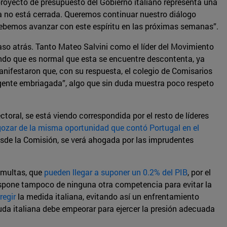
royecto de presupuesto del Gobierno italiano representa una
ta no está cerrada. Queremos continuar nuestro diálogo
 debemos avanzar con este espíritu en las próximas semanas”.
aso atrás. Tanto Mateo Salvini como el líder del Movimiento
gando que es normal que esta se encuentre descontenta, ya
manifestaron que, con su respuesta, el colegio de Comisarios
n gente embriagada”, algo que sin duda muestra poco respeto
oral, se está viendo correspondida por el resto de líderes
ozar de la misma oportunidad que contó Portugal en el
esde la Comisión, se verá ahogada por las imprudentes
r multas, que
pueden llegar a suponer un 0.2% del PIB
, por el
dispone tampoco de ninguna otra competencia para evitar la
regir
la medida italiana, evitando así un enfrentamiento
da italiana debe empeorar para ejercer la presión adecuada