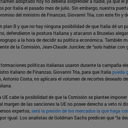
ctamen adoptado hoy no debería sorprender a nadie, ya que el p
 por Italia el pasado mes de julio. Sin embargo, nuestra puer
promiso del ministro de Finanzas, Giovanni Tria, con este fin y
n plan B y que no hay ninguna posibilidad de que Italia dé un p
erno, defendieron la postura Italiana y atacaron a Bruselas ale
l eurogrupo a la hora de decidir su política económica. También 
dente de la Comisión, Jean-Claude Juncker, de “solo hablar co
formaciones políticas italianas usaron durante la campaña elect
stro italiano de Finanzas, Giovanni Tria, para que Italia
pueda g
o, Antonio Costa, no aplicara el volumen de recortes deseado d
liana.
la UE cabe la posibilidad de que la Comisión se plantee impone
 al margen de las sanciones la UE no posee derecho a veto ni 
versos expertos,
será la presión de los mercados la que haga cor
por igual. Los analistas de Goldman Sachs predicen que “la deu