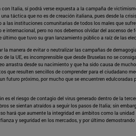
con Italia, sí podrá verse expuesta a la campaña de victimismo
una táctica que no es de creación italiana, pues desde la cris
a las instituciones comunitarias de todos los males que sufre
o e internacional, pero no nos debemos olvidar del ascenso de 
e último que tuvo su gran lanzamiento público a raíz de las el
 la manera de evitar o neutralizar las campañas de demagogia 
o de la UE, es incomprensible que desde Bruselas no se consiga
peo arrastra desde su nacimiento y que ha sido causa de mucho
tos que resulten sencillos de comprender para el ciudadano me
n un futuro próximo, por mucho que se encuentren edulcoradas 
ón es el riesgo de contagio del virus generado dentro de la ter
ros se sientan atraídos a seguir los pasos de Italia; sin embar
so hará que aumente la integridad en ámbitos como la unidad ba
fianza y seguridad en los mercados, y por último demostrando 