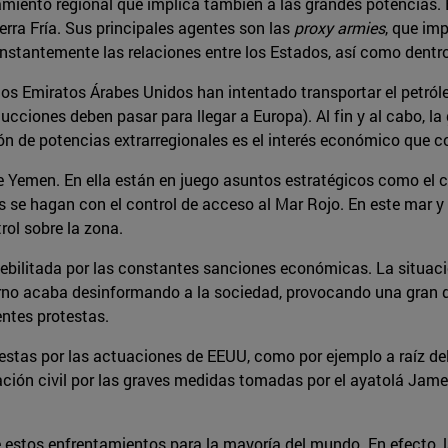
iento regional que implica también a las grandes potencias. E
ra Fría. Sus principales agentes son las
proxy armies
, que im
stantemente las relaciones entre los Estados, así como dentro
los Emiratos Árabes Unidos han intentado transportar el petróle
onducciones deben pasar para llegar a Europa). Al fin y al cabo, 
n de potencias extrarregionales es el interés económico que con
de Yemen. En ella están en juego asuntos estratégicos como el c
os se hagan con el control de acceso al Mar Rojo. En este mar y
rol sobre la zona.
ebilitada por las constantes sanciones económicas. La situaci
ierno acaba desinformando a la sociedad, provocando una gran 
entes protestas.
stas por las actuaciones de EEUU, como por ejemplo a raíz de
lación civil por las graves medidas tomadas por el ayatolá Jam
e estos enfrentamientos para la mayoría del mundo. En efecto, l