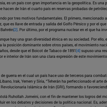
a, es un país con gran importancia en la geopolítica. Es una po
 hacen de Irán el cuarto país en reservas probadas de petróleo
do por tres motivos fundamentales. El primero, mencionado ant
, que es llave de entrada y salida del Golfo Pérsico y por el q
y Bahréin
[2]
. Por último, por el programa nuclear en el que ha in
 aunque hay una gran diversidad étnica en su sociedad. Por ello, 
 la posición dominante sobre otros países, el movimiento naciona
años, desde que el Boicot de Tabaco de 1891
[4]
supuso una resp
ior e interior de Irán son una clara expresión de este movimiento
 de guerra en el cual un país hace uso de terceros para combatir
íbano, Irak, Yemen y Siria, “Teherán ha perfeccionado el arte 
a Revolucionaria Islámica de Irán (GRI), formando o favoreciend
atolá Ruhollah Jomeini, con el fin de mantener los logros del 
luir en los debates y decisiones de la política nacional. Es, a