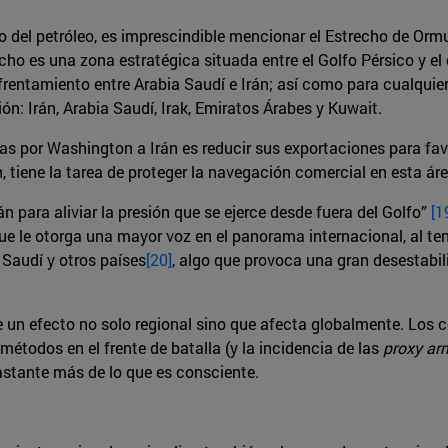
ico del petróleo, es imprescindible mencionar el Estrecho de Orm
ho es una zona estratégica situada entre el Golfo Pérsico y el
nfrentamiento entre Arabia Saudí e Irán; así como para cualqui
ón: Irán, Arabia Saudí, Irak, Emiratos Árabes y Kuwait.
 por Washington a Irán es reducir sus exportaciones para favo
, tiene la tarea de proteger la navegación comercial en esta áre
án para aliviar la presión que se ejerce desde fuera del Golfo”
[1
e le otorga una mayor voz en el panorama internacional, al ten
Saudí y otros países
[20]
, algo que provoca una gran desestabi
ne un efecto no solo regional sino que afecta globalmente. Los 
métodos en el frente de batalla (y la incidencia de las
proxy ar
bastante más de lo que es consciente.