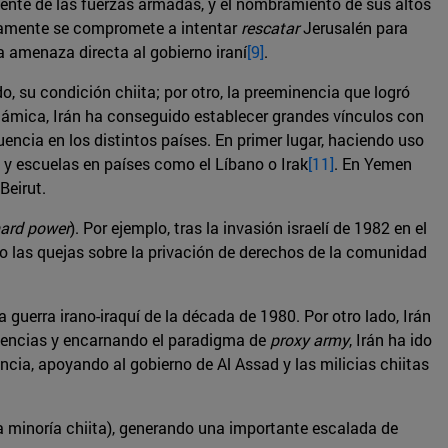
iente de las fuerzas armadas, y el nombramiento de sus altos
resamente se compromete a intentar
rescatar
Jerusalén para
a amenaza directa al gobierno iraní
[9]
.
, su condición chiita; por otro, la preeminencia que logró
slámica, Irán ha conseguido establecer grandes vínculos con
luencia en los distintos países. En primer lugar, haciendo uso
s y escuelas en países como el Líbano o Irak
[11]
. En Yemen
Beirut.
ard power
). Por ejemplo, tras la invasión israelí de 1982 en el
o las quejas sobre la privación de derechos de la comunidad
 guerra irano-iraquí de la década de 1980. Por otro lado, Irán
fluencias y encarnando el paradigma de
proxy army
, Irán ha ido
encia, apoyando al gobierno de Al Assad y las milicias chiitas
a minoría chiita), generando una importante escalada de