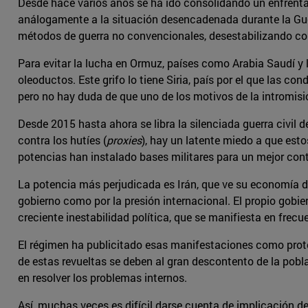
Desde hace varios años se ha ido consolidando un enfrentam
análogamente a la situación desencadenada durante la Guer
métodos de guerra no convencionales, desestabilizando con
Para evitar la lucha en Ormuz, países como Arabia Saudí y 
oleoductos. Este grifo lo tiene Siria, país por el que las c
pero no hay duda de que uno de los motivos de la intromisió
Desde 2015 hasta ahora se libra la silenciada guerra civil 
contra los hutíes (
proxies
), hay un latente miedo a que est
potencias han instalado bases militares para un mejor cont
La potencia más perjudicada es Irán, que ve su economía d
gobierno como por la presión internacional. El propio gob
creciente inestabilidad política, que se manifiesta en frecu
El régimen ha publicitado esas manifestaciones como prote
de estas revueltas se deben al gran descontento de la pob
en resolver los problemas internos.
Así, muchas veces es difícil darse cuenta de implicación d