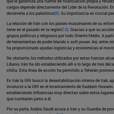
que le garantiza una fuente de financiación propia y refue
cargos depende directamente del Líder de la Revolución. En
devolverla a los palestinos
[8]
. Su importancia es crucial pa
La relación de Irán con los países musulmanes de su entorn
tener en el pasado en la región
[10]
. Gracias a que su acció
grupos políticos y religiosos por todo Oriente Medio. A part
de herramientas de poder blando o
soft power
. Así, entre 
ha proporcionado ayudas logísticas y económicas al movimie
No obstante, los métodos utilizados por estas fuerzas al
Líbano, Irán ha ido estableciendo allí a lo largo de tres 
chiita. Esta línea de acción ha permitido a Teherán promove
En Irak la GRI buscó la desestabilización interna de Irak, a
involucró a la GRI en el levantamiento de Saddam Hussein a
estableciendo influencias muy directas sobre estos lugares. 
que combaten junto a él.
Por su parte, Arabia Saudí acusa a Iran y su Guardia de pr