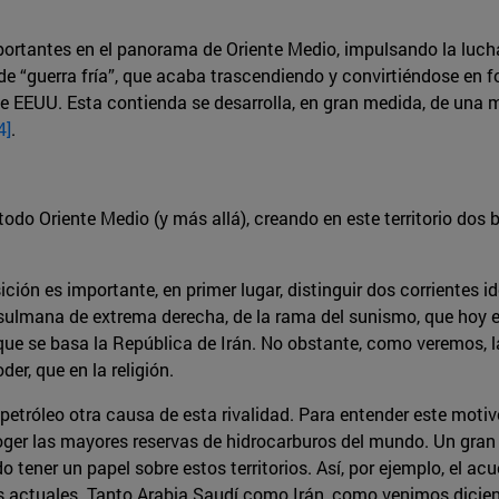
mportantes en el panorama de Oriente Medio, impulsando la luc
e “guerra fría”, que acaba trascendiendo y convirtiéndose en fo
de EEUU. Esta contienda se desarrolla, en gran medida, de una
4]
.
 todo Oriente Medio (y más allá), creando en este territorio d
ción es importante, en primer lugar, distinguir dos corrientes 
mana de extrema derecha, de la rama del sunismo, que hoy en d
ue se basa la República de Irán. No obstante, como veremos, la
er, que en la religión.
 petróleo otra causa de esta rivalidad. Para entender este moti
coger las mayores reservas de hidrocarburos del mundo. Un gra
o tener un papel sobre estos territorios. Así, por ejemplo, el ac
 actuales. Tanto Arabia Saudí como Irán, como venimos dicie