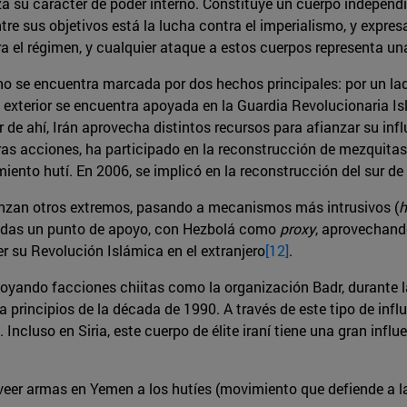
rza su carácter de poder interno. Constituye un cuerpo independ
tre sus objetivos está la lucha contra el imperialismo, y exp
ra el régimen, y cualquier ataque a estos cuerpos representa un
o se encuentra marcada por dos hechos principales: por un lado
n exterior se encuentra apoyada en la Guardia Revolucionaria I
ir de ahí, Irán aprovecha distintos recursos para afianzar su inf
otras acciones, ha participado en la reconstrucción de mezquita
nto hutí. En 2006, se implicó en la reconstrucción del sur de 
canzan otros extremos, pasando a mecanismos más intrusivos (
h
décadas un punto de apoyo, con Hezbolá como
proxy
, aprovechand
r su Revolución Islámica en el extranjero
[12]
.
poyando facciones chiitas como la organización Badr, durante la
 principios de la década de 1990. A través de este tipo de in
Incluso en Siria, este cuerpo de élite iraní tiene una gran influ
oveer armas en Yemen a los hutíes (movimiento que defiende a l