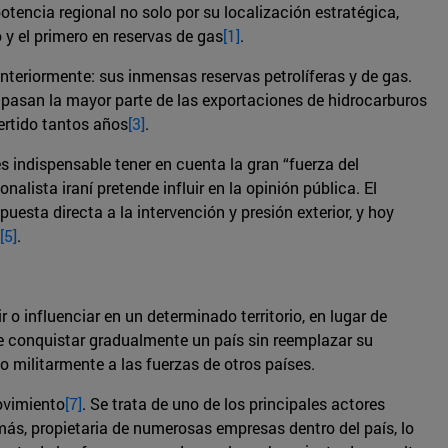
tencia regional no solo por su localización estratégica,
 y el primero en reservas de gas
[1]
.
eriormente: sus inmensas reservas petrolíferas y de gas.
ue pasan la mayor parte de las exportaciones de hidrocarburos
vertido tantos años
[3]
.
es indispensable tener en cuenta la gran “fuerza del
lista iraní pretende influir en la opinión pública. El
uesta directa a la intervención y presión exterior, y hoy
[5]
.
 o influenciar en un determinado territorio, en lugar de
de conquistar gradualmente un país sin reemplazar su
o militarmente a las fuerzas de otros países.
movimiento
[7]
. Se trata de uno de los principales actores
demás, propietaria de numerosas empresas dentro del país, lo