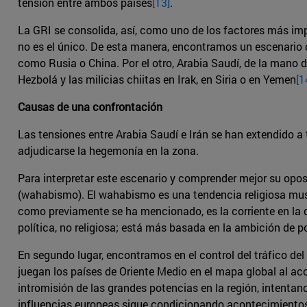
tensión entre ambos países
[13]
.
La GRI se consolida, así, como uno de los factores más i
no es el único. De esta manera, encontramos un escenario d
como Rusia o China. Por el otro, Arabia Saudí, de la mano 
Hezbolá y las milicias chiitas en Irak, en Siria o en Yemen
[1
Causas de una confrontación
Las tensiones entre Arabia Saudí e Irán se han extendido a
adjudicarse la hegemonía en la zona.
Para interpretar este escenario y comprender mejor su oposi
(wahabismo). El wahabismo es una tendencia religiosa musul
como previamente se ha mencionado, es la corriente en la q
política, no religiosa; está más basada en la ambición de pod
En segundo lugar, encontramos en el control del tráfico del
juegan los países de Oriente Medio en el mapa global al a
intromisión de las grandes potencias en la región, intentand
influencias europeas sigue condicionando acontecimientos