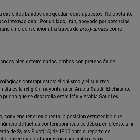
ha entre dos bandos que quedan contrapuestos. No obstante,
co internacional. Por un lado, Irán, apoyado por potencias
 manera no convencional, a través de
proxy armies
como
os bandos bien determinados, ambos con pretensión de
ideológicas contrapuestas: el chiismo y el sunismo
ía es la religión mayoritaria en Arabia Saudí. El chiismo,
 pugna que se desarrolla entre Irán y Arabia Saudí es
vo, conviene tener en cuenta la posición estratégica que
n número de luchas contemporáneas se deben, en efecto, a la
uerdo de Sykes-Picot
[15]
de 1916 para el reparto de
ndo, poseen un protagonismo especial en estos