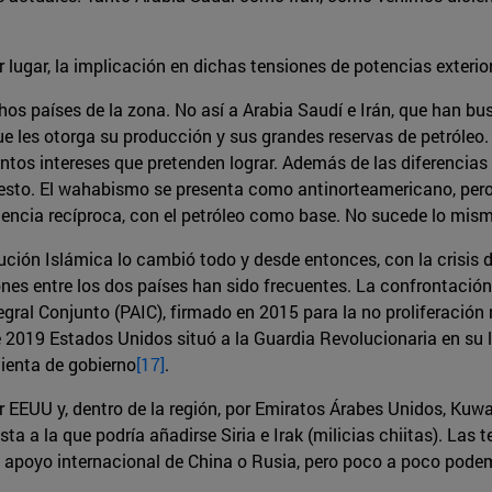
er lugar, la implicación en dichas tensiones de potencias exter
hos países de la zona. No así a Arabia Saudí e Irán, que han 
e les otorga su producción y sus grandes reservas de petróleo.
intos intereses que pretenden lograr. Además de las diferencias 
sto. El wahabismo se presenta como antinorteamericano, pero 
ncia recíproca, con el petróleo como base. No sucede lo mism
ución Islámica lo cambió todo y desde entonces, con la crisis
es entre los dos países han sido frecuentes. La confrontación 
gral Conjunto (PAIC), firmado en 2015 para la no proliferación 
2019 Estados Unidos situó a la Guardia Revolucionaria en su li
mienta de gobierno
[17]
.
EEUU y, dentro de la región, por Emiratos Árabes Unidos, Kuwait,
lista a la que podría añadirse Siria e Irak (milicias chiitas). 
 apoyo internacional de China o Rusia, pero poco a poco podemo