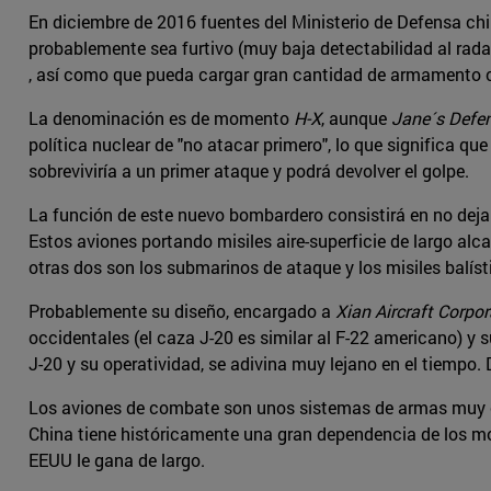
En diciembre de 2016 fuentes del Ministerio de Defensa ch
probablemente sea furtivo (muy baja detectabilidad al radar
, así como que pueda cargar gran cantidad de armamento co
La denominación es de momento
H-X
, aunque
Jane´s Defe
política nuclear de "no atacar primero", lo que significa que
sobreviviría a un primer ataque y podrá devolver el golpe.
La función de este nuevo bombardero consistirá en no deja
Estos aviones portando misiles aire-superficie de largo al
otras dos son los submarinos de ataque y los misiles balíst
Probablemente su diseño, encargado a
Xian Aircraft Corpor
occidentales (el caza J-20 es similar al F-22 americano) y 
J-20 y su operatividad, se adivina muy lejano en el tiempo. 
Los aviones de combate son unos sistemas de armas muy co
China tiene históricamente una gran dependencia de los m
EEUU le gana de largo.