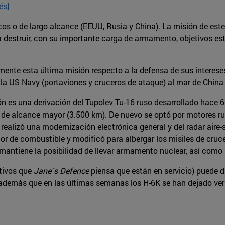
és]
os o de largo alcance (EEUU, Rusia y China). La misión de este
estruir, con su importante carga de armamento, objetivos estraté
almente esta última misión respecto a la defensa de sus intere
la US Navy (portaviones y cruceros de ataque) al mar de China
ón es una derivación del Tupolev Tu-16 ruso desarrollado hace
 de alcance mayor (3.500 km). De nuevo se optó por motores ru
ealizó una modernización electrónica general y del radar aire
or de combustible y modificó para albergar los misiles de cru
 mantiene la posibilidad de llevar armamento nuclear, así como 
ctivos que
Jane´s Defence
piensa que están en servicio) puede d
además que en las últimas semanas los H-6K se han dejado ver 