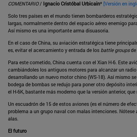
COMENTARIO
/
Ignacio Cristóbal Urbicain
*
[Versión en ingl
Solo tres países en el mundo tienen bombarderos estratégic
largas, normalmente dentro del espacio aéreo enemigo para d
Así mismo es una importante arma disuasoria.
En el caso de China, su aviación estratégica tiene princip
es, evitar el acercamiento y entrada de los
battle groups
de 
Para este cometido, China cuenta con el Xian H-6. Este avi
cambiándoles los antiguos motores para alcanzar un radio
desarrollando un nuevo motor chino (WS-18). Así mismo se r
bodega de bombas se redujo para poner otro depósito interi
el H-6K, bastante más moderno que la versión anterior, que
Un escuadrón de 15 de estos aviones (es el número de efe
problema a un grupo naval con malas intenciones. Nótese 
alas.
El futuro