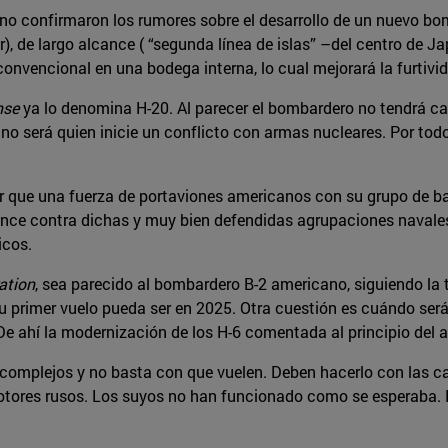
ino confirmaron los rumores sobre el desarrollo de un nuevo bo
), de largo alcance ( “segunda línea de islas” –del centro de J
nvencional en una bodega interna, lo cual mejorará la furtiv
nse
ya lo denomina H-20. Al parecer el bombardero no tendrá ca
 no será quien inicie un conflicto con armas nucleares. Por todo 
r que una fuerza de portaviones americanos con su grupo de bat
cance contra dichas y muy bien defendidas agrupaciones navales,
icos.
ation
, sea parecido al bombardero B-2 americano, siguiendo la
su primer vuelo pueda ser en 2025. Otra cuestión es cuándo será
De ahí la modernización de los H-6 comentada al principio del a
mplejos y no basta con que vuelen. Deben hacerlo con las car
otores rusos. Los suyos no han funcionado como se esperaba. P