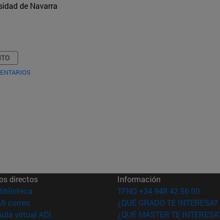
sidad de Navarra
NTO
ENTARIOS
os directos
Información
(abre en nueva ventana)
Biblioteca
TFNO +34 948 42 56 00
(abre en nueva ventana)
Mi correo
¿QUÉ GRADO TE INTERESA?
(abre en nueva ventana)
Aula virtual ADI
¿QUÉ MÁSTER TE INTERESA