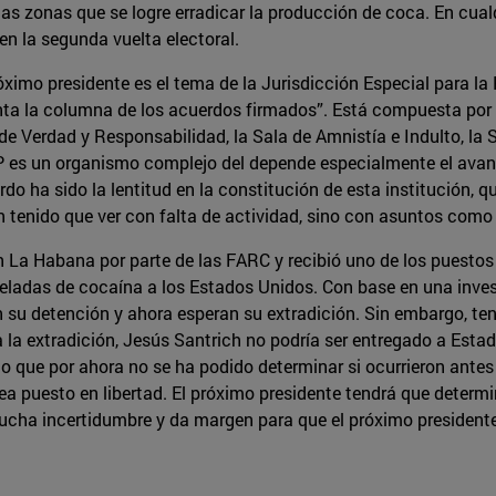
s zonas que se logre erradicar la producción de coca. En cualq
en la segunda vuelta electoral.
próximo presidente es el tema de la Jurisdicción Especial para 
esenta la columna de los acuerdos firmados”. Está compuesta p
e Verdad y Responsabilidad, la Sala de Amnistía e Indulto, la S
JEP es un organismo complejo del depende especialmente el avan
do ha sido la lentitud en la constitución de esta institución,
n tenido que ver con falta de actividad, sino con asuntos como
 en La Habana por parte de las FARC y recibió uno de los puestos
toneladas de cocaína a los Estados Unidos. Con base en una inve
on su detención y ahora esperan su extradición. Sin embargo, 
la la extradición, Jesús Santrich no podría ser entregado a E
o que por ahora no se ha podido determinar si ocurrieron antes o
sea puesto en libertad. El próximo presidente tendrá que deter
mucha incertidumbre y da margen para que el próximo president