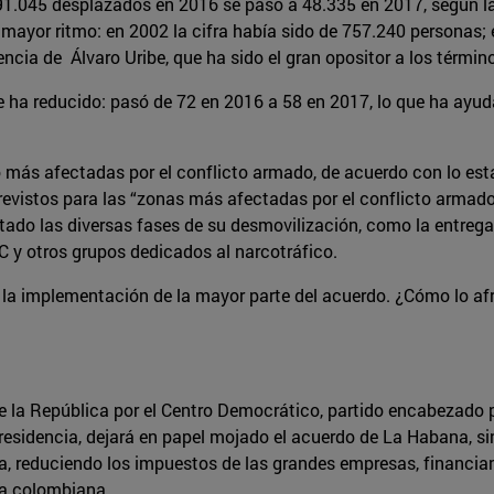
 91.045 desplazados en 2016 se pasó a 48.335 en 2017, según l
 mayor ritmo: en 2002 la cifra había sido de 757.240 personas;
ncia de Álvaro Uribe, que ha sido el gran opositor a los términ
 ha reducido: pasó de 72 en 2016 a 58 en 2017, lo que ha ayud
o más afectadas por el conflicto armado, de acuerdo con lo esta
evistos para las “zonas más afectadas por el conflicto armad
o las diversas fases de su desmovilización, como la entrega 
C y otros grupos dedicados al narcotráfico.
la implementación de la mayor parte del acuerdo. ¿Cómo lo afr
 la República por el Centro Democrático, partido encabezado po
presidencia, dejará en papel mojado el acuerdo de La Habana, 
, reduciendo los impuestos de las grandes empresas, financian
ia colombiana.