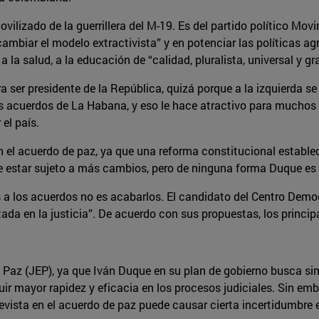
lizado de la guerrillera del M-19. Es del partido político Movi
mbiar el modelo extractivista” y en potenciar las políticas agr
la salud, a la educación de “calidad, pluralista, universal y gra
 ser presidente de la República, quizá porque a la izquierda se
os acuerdos de La Habana, y eso le hace atractivo para muchos
el país.
en el acuerdo de paz, ya que una reforma constitucional establ
e estar sujeto a más cambios, pero de ninguna forma Duque es 
s a los acuerdos no es acabarlos. El candidato del Centro Democ
ada en la justicia”. De acuerdo con sus propuestas, los princip
la Paz (JEP), ya que Iván Duque en su plan de gobierno busca si
guir mayor rapidez y eficacia en los procesos judiciales. Sin e
vista en el acuerdo de paz puede causar cierta incertidumbre en