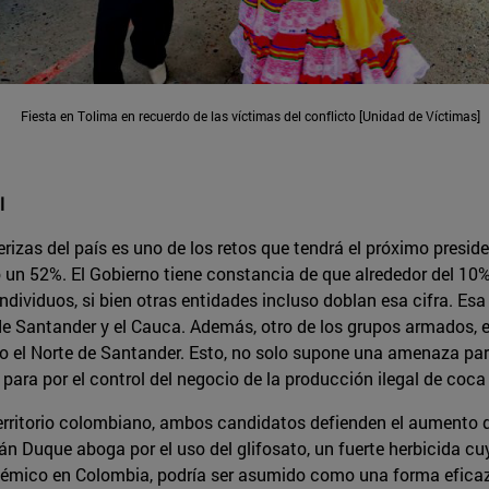
Fiesta en Tolima en recuerdo de las víctimas del conflicto [Unidad de Víctimas]
l
rizas del país es uno de los retos que tendrá el próximo preside
un 52%. El Gobierno tiene constancia de que alrededor del 10
ividuos, si bien otras entidades incluso doblan esa cifra. Esa
e Santander y el Cauca. Además, otro de los grupos armados, e
omo el Norte de Santander. Esto, no solo supone una amenaza p
para por el control del negocio de la producción ilegal de coca 
erritorio colombiano, ambos candidatos defienden el aumento de 
 Iván Duque aboga por el uso del glifosato, un fuerte herbicid
lémico en Colombia, podría ser asumido como una forma eficaz 