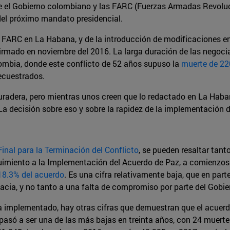
re el Gobierno colombiano y las FARC (Fuerzas Armadas Revolu
 del próximo mandato presidencial.
FARC en La Habana, y de la introducción de modificaciones en el
firmado en noviembre del 2016. La larga duración de las negocia
ombia, donde este conflicto de 52 años supuso la
muerte de 22
ecuestrados.
radera, pero mientras unos creen que lo redactado en La Habana
 La decisión sobre eso y sobre la rapidez de la implementación
inal para la Terminación del Conflicto
, se pueden resaltar tan
imiento a la Implementación del Acuerdo de Paz, a comienzos de
18.3% del acuerdo
. Es una cifra relativamente baja, que en par
cia, y no tanto a una falta de compromiso por parte del Gobie
ha implementado, hay otras cifras que demuestran que el acuerd
 pasó a ser una de las más bajas en treinta años, con 24 muer