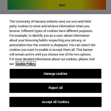
The University of Navarra website uses our own and third-
party cookies to store and retrieve information when you
browse. Different types of cookies have different purposes.
For example, to identify you as a user, obtain information
about your browsing habits respecting your privacy, or
2. The ties between the ISI and the Taliban and other
personalize how the content is displayed. You can select the
radical groups
cookies you want to enable or accept them all. This banner
will remain active until you choose one of the two options.
Pakistan's Inter-Services Intelligence (ISI) has been
For more detailed information about our cookies, please visit
our
Cookie Policy.
accused on many occasions of being closely linked to
various radical groups; for example, they have recently
Manage cookies
been involved with the radicalization of the Rohingya
refugees in Bangladesh
[1]
. Although Islamabad
continues strongly denying such accusations, reality
Reject All
shows us that cooperation between the ISI and various
terrorist organizations has been fundamental to their
Accept All Cookies
proliferation and settlement both on national territory