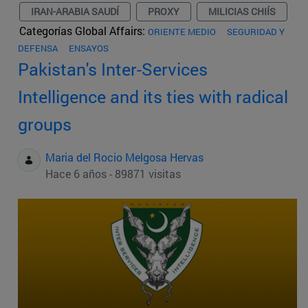
IRAN-ARABIA SAUDÍ
PROXY
MILICIAS CHIÍS
Categorías Global Affairs:
ORIENTE MEDIO
SEGURIDAD Y
DEFENSA
ENSAYOS
Pakistan's Inter-Services
Intelligence and its ties with radical
groups
Maria del Rocio Melgosa Hervas
Hace 6 años - 89871 visitas