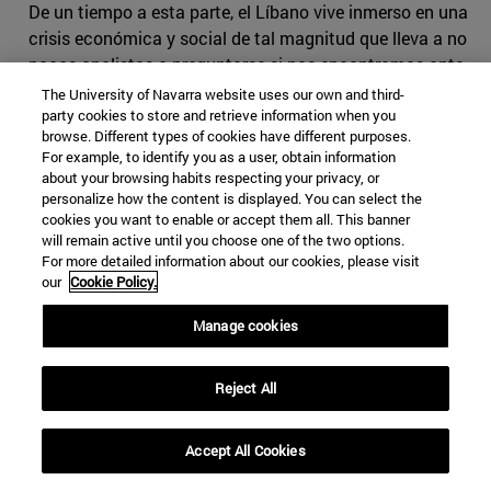
De un tiempo a esta parte, el Líbano vive inmerso en una
crisis económica y social de tal magnitud que lleva a no
pocos analistas a preguntarse si nos encontramos ante
un nuevo caso de
estado fallido
. En octubre de 2019, el
The University of Navarra website uses our own and third-
país se vio sacudido por una ola de manifestaciones que
party cookies to store and retrieve information when you
browse. Different types of cookies have different purposes.
el propio Gobierno consideró sin precedentes, desatada
For example, to identify you as a user, obtain information
por el anuncio del Ejecutivo de hacer frente a la grave
about your browsing habits respecting your privacy, or
crisis económica con varias medidas impopulares entre
personalize how the content is displayed. You can select the
cookies you want to enable or accept them all. This banner
las que se encontraba la de gravar con un impuesto el
will remain active until you choose one of the two options.
uso de la popular aplicación
Whatsapp
. Las protestas,
For more detailed information about our cookies, please visit
concentradas inicialmente en esta cuestión,
our
Cookie Policy.
incorporaron pronto quejas contra la corrupción
rampante, el descontrolado incremento del coste de la
Manage cookies
vida, o la falta de empleo y oportunidades que vive el
país.
Reject All
Esta presión popular forzó la dimisión del Gobierno de
unidad dirigido por Saad Hariri a finales de ese mismo
Accept All Cookies
mes. El Ejecutivo fue sustituido en enero de 2020 por un