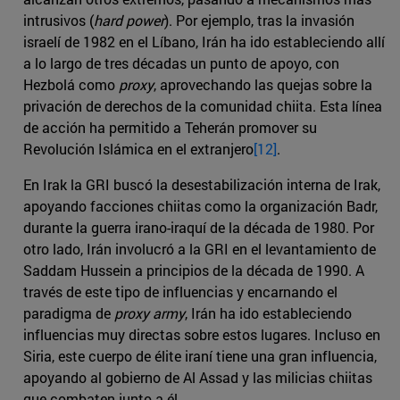
intrusivos (
hard power
). Por ejemplo, tras la invasión
israelí de 1982 en el Líbano, Irán ha ido estableciendo allí
a lo largo de tres décadas un punto de apoyo, con
Hezbolá como
proxy
, aprovechando las quejas sobre la
privación de derechos de la comunidad chiita. Esta línea
de acción ha permitido a Teherán promover su
Revolución Islámica en el extranjero
[12]
.
En Irak la GRI buscó la desestabilización interna de Irak,
apoyando facciones chiitas como la organización Badr,
durante la guerra irano-iraquí de la década de 1980. Por
otro lado, Irán involucró a la GRI en el levantamiento de
Saddam Hussein a principios de la década de 1990. A
través de este tipo de influencias y encarnando el
paradigma de
proxy army
, Irán ha ido estableciendo
influencias muy directas sobre estos lugares. Incluso en
Siria, este cuerpo de élite iraní tiene una gran influencia,
apoyando al gobierno de Al Assad y las milicias chiitas
que combaten junto a él.