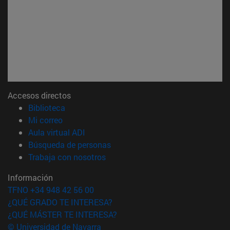
Accesos directos
(abre en nueva ventana)
Biblioteca
(abre en nueva ventana)
Mi correo
(abre en nueva ventana)
Aula virtual ADI
(abre en nueva ventana)
Búsqueda de personas
(abre en nueva ventana)
Trabaja con nosotros
Información
TFNO +34 948 42 56 00
¿QUÉ GRADO TE INTERESA?
¿QUÉ MÁSTER TE INTERESA?
© Universidad de Navarra