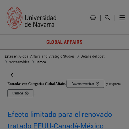
GLOBAL AFFAIRS
Estás en:
Global Affairs and Strategic Studies
Detalle del post
Norteamérica
usmca
Norteamérica
Entradas con Categorías Global Affairs
y etiqueta
usmca
.
Efecto limitado para el renovado
tratado EEUU-Canadá-México