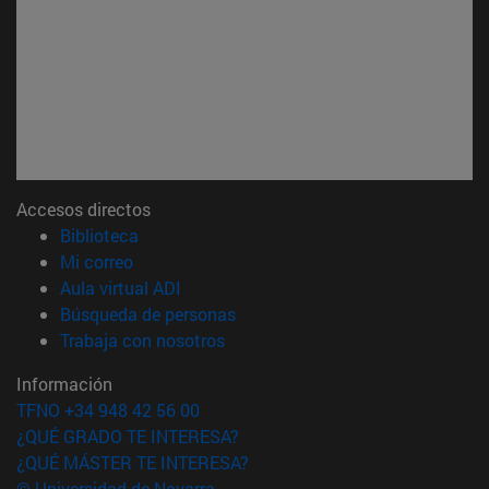
Accesos directos
(abre en nueva ventana)
Biblioteca
(abre en nueva ventana)
Mi correo
(abre en nueva ventana)
Aula virtual ADI
(abre en nueva ventana)
Búsqueda de personas
(abre en nueva ventana)
Trabaja con nosotros
Información
TFNO +34 948 42 56 00
¿QUÉ GRADO TE INTERESA?
¿QUÉ MÁSTER TE INTERESA?
© Universidad de Navarra