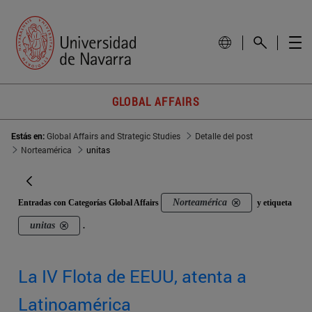
GLOBAL AFFAIRS
Estás en:
Global Affairs and Strategic Studies
Detalle del post
Norteamérica
unitas
Norteamérica
Entradas con Categorías Global Affairs
y etiqueta
unitas
.
La IV Flota de EEUU, atenta a
Latinoamérica