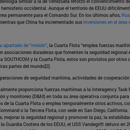
ideología similar a la de Venezuela reforzó el convencimiento d
l hemisferio occidental. Aunque el territorio de EEUU difícilme
tarea permanente para el Comando Sur. En los últimos años,
Rus
 mientras que China ha incrementado sus
inversiones en el área
u apartado de “misión”
, la Cuarta Flota “emplea fuerzas marít
ecer asociaciones duraderas que fomenten la seguridad region
 a SOUTHCOM y la Cuarta Flota, estos son provistos por otro
ras partes del mundo[2].
operaciones de seguridad marítima, actividades de cooperación
almente proporciona fuerzas marítimas a la Interagency Task 
y monitoreo (D&M) en toda su área operativa conjunta para facil
rsos de la Cuarta Flota o emplea temporalmente otros activos, 
 Command o la Tercera Flota, con sede en San Diego, California.
, mejorar la seguridad regional y promover la paz, la estabilid
la Guardia Costera de los EEUU, el USS Vandegrift detuvo en 