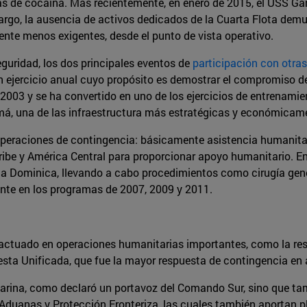
bras de cocaína. Más recientemente, en enero de 2015, el USS G
go, la ausencia de activos dedicados de la Cuarta Flota demu
te menos exigentes, desde el punto de vista operativo.
guridad, los dos principales eventos de
participación con otra
un ejercicio anual cuyo propósito es demostrar el compromiso 
2003 y se ha convertido en uno de los ejercicios de entrenami
amá, una de las infraestructura más estratégicas y económicam
o operaciones de contingencia: básicamente asistencia humanitar
ribe y América Central para proporcionar apoyo humanitario. 
a Dominica, llevando a cabo procedimientos como cirugía genera
ente en los programas de 2007, 2009 y 2011.
actuado en operaciones humanitarias importantes, como la resp
a Unificada, que fue la mayor respuesta de contingencia en a
arina, como declaró un portavoz del Comando Sur, sino que tam
Aduanas y Protección Fronteriza, las cuales también aportan 