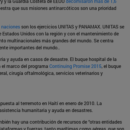
ary y la Guardia Costera de EEUU
decomisaron más de 1,6
estra que sus misiones antinarcóticos son una prioridad
s naciones
son los ejercicios UNITAS y PANAMAX. UNITAS se
de Estados Unidos con la región y con el mantenimiento de
ento multinacionales más grandes del mundo. Se centra
ente importantes del mundo..
ia y ayuda en casos de desastre. El buque hospital de la
En el marco del programa
Continuing Promise 2015
, el buque
l, cirugía oftalmológica, servicios veterinarios y
uesta al terremoto en Haití en enero de 2010. La
sistencia humanitaria y ayuda en desastres.
bién hay una contribución de recursos de “otras entidades
plataformas y fuerzas, tanto marítimas como aéreas, que son