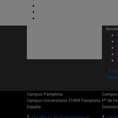
Acces
© Uni
Nava
Campus Pamplona
Campus 
Campus Universitario 31009 Pamplona
Pº de M
España
Donosti
T.
+34 948 42 56 00
info@unav.es
T.
+34 9