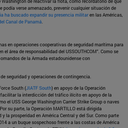
e Washington de reactivar la flota, como recordatorio de que
nte podía verse amenazado, prevenir cualquier situación de
ia ha buscado expandir su presencia militar
en las Américas,
 del Canal de Panamá
.
imas en operaciones cooperativas de seguridad marítima para
al en el área de responsabilidad del USSOUTHCOM”. Como se
s comandos de la Armada estadounidense con
 de seguridad y operaciones de contingencia.
Force South (
JIATF South
) en apoyo de la Operación
itar la interdicción del tráfico ilícito en apoyo de la
como el USS George Washington Carrier Strike Group o naves
 Por su parte, la Operación MARTILLO está dirigida
ad y la prosperidad en América Central y del Sur. Como parte
2014 a un buque sospechoso frente a las costas de América