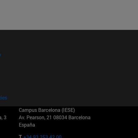
?
kies
Campus Barcelona (IESE)
, 3
Av. Pearson, 21 08034 Barcelona
España
T.
+34 93 253 42 00