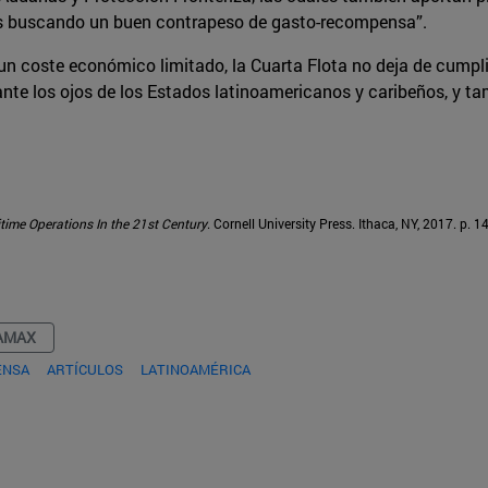
mos buscando un buen contrapeso de gasto-recompensa”.
un coste económico limitado, la Cuarta Flota no deja de cumpl
l ante los ojos de los Estados latinoamericanos y caribeños, y
time Operations In the 21st Century
. Cornell University Press. Ithaca, NY, 2017. p. 1
AMAX
ENSA
ARTÍCULOS
LATINOAMÉRICA