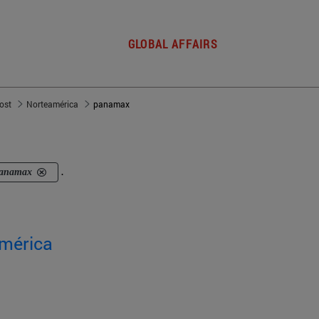
GLOBAL AFFAIRS
post
Norteamérica
panamax
anamax
.
américa