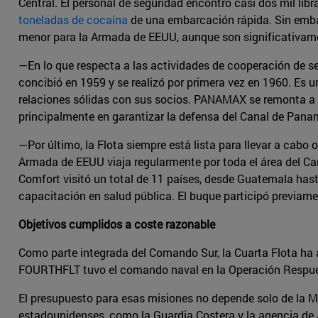
Central. El personal de seguridad encontró casi dos mil li
toneladas de cocaína
de una embarcación rápida. Sin embar
menor para la Armada de EEUU, aunque son significativamen
—En lo que respecta a las actividades de cooperación de se
concibió en 1959 y se realizó por primera vez en 1960. Es 
relaciones sólidas con sus socios. PANAMAX se remonta a 
principalmente en garantizar la defensa del Canal de Pan
—Por último, la Flota siempre está lista para llevar a cab
Armada de EEUU viaja regularmente por toda el área del Ca
Comfort visitó un total de 11 países, desde Guatemala hast
capacitación en salud pública. El buque participó previam
Objetivos cumplidos a coste razonable
Como parte integrada del Comando Sur, la Cuarta Flota ha 
FOURTHFLT tuvo el comando naval en la Operación Respuest
El presupuesto para esas misiones no depende solo de la M
estadounidenses, como la Guardia Costera y la agencia de 