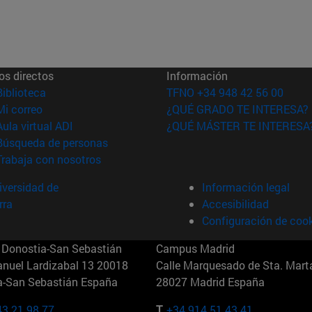
os directos
Información
(abre en nueva ventana)
Biblioteca
TFNO +34 948 42 56 00
(abre en nueva ventana)
Mi correo
¿QUÉ GRADO TE INTERESA?
(abre en nueva ventana)
Aula virtual ADI
¿QUÉ MÁSTER TE INTERESA
(abre en nueva ventana)
Búsqueda de personas
(abre en nueva ventana)
Trabaja con nosotros
versidad de
Información legal
rra
Accesibilidad
Configuración de coo
Donostia-San Sebastián
Campus Madrid
anuel Lardizabal 13 20018
Calle Marquesado de Sta. Marta
a-San Sebastián España
28027 Madrid España
43 21 98 77
T.
+34 914 51 43 41