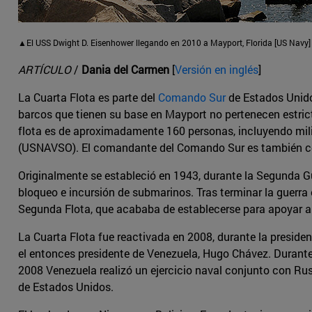
▲El USS Dwight D. Eisenhower llegando en 2010 a Mayport, Florida [US Navy]
ARTÍCULO
/
Dania del Carmen
[
Versión en inglés
]
La Cuarta Flota es parte del
Comando Sur
de Estados Unidos
barcos que tienen su base en Mayport no pertenecen estrict
flota es de aproximadamente 160 personas, incluyendo milit
(USNAVSO). El comandante del Comando Sur es también com
Originalmente se estableció en 1943, durante la Segunda G
bloqueo e incursión de submarinos. Tras terminar la guerr
Segunda Flota, que acababa de establecerse para apoyar a l
La Cuarta Flota fue reactivada en 2008, durante la presid
el entonces presidente de Venezuela, Hugo Chávez. Durante
2008 Venezuela realizó un ejercicio naval conjunto con Rus
de Estados Unidos.