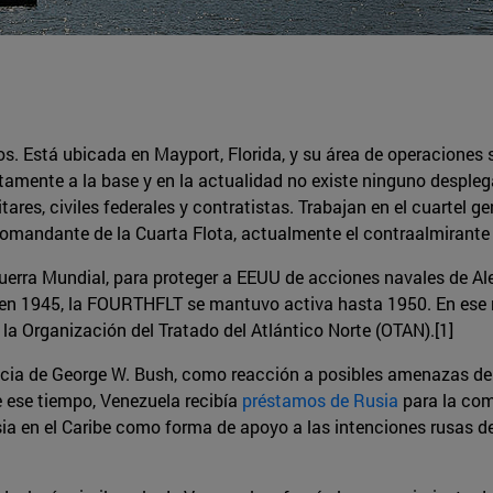
. Está ubicada en Mayport, Florida, y su área de operaciones 
amente a la base y en la actualidad no existe ninguno desplega
ares, civiles federales y contratistas. Trabajan en el cuartel
andante de la Cuarta Flota, actualmente el contraalmirante 
uerra Mundial, para proteger a EEUU de acciones navales de Al
a en 1945, la FOURTHFLT se mantuvo activa hasta 1950. En ese
a Organización del Tratado del Atlántico Norte (OTAN).[1]
encia de George W. Bush, como reacción a posibles amenazas d
 ese tiempo, Venezuela recibía
préstamos de Rusia
para la com
ia en el Caribe como forma de apoyo a las intenciones rusas d