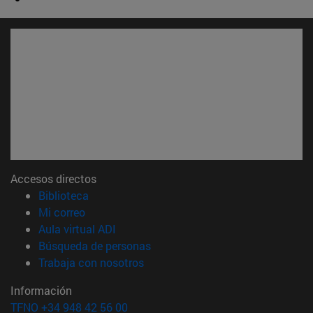
Accesos directos
(abre en nueva ventana)
Biblioteca
(abre en nueva ventana)
Mi correo
(abre en nueva ventana)
Aula virtual ADI
(abre en nueva ventana)
Búsqueda de personas
(abre en nueva ventana)
Trabaja con nosotros
Información
TFNO +34 948 42 56 00