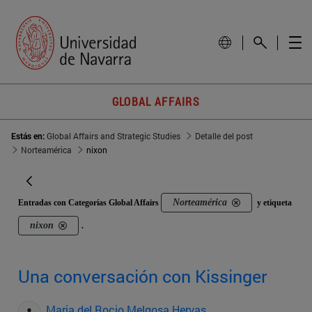
GLOBAL AFFAIRS
Estás en:
Global Affairs and Strategic Studies
Detalle del post
Norteamérica
nixon
Norteamérica
Entradas con Categorías Global Affairs
y etiqueta
nixon
.
Una conversación con Kissinger
Maria del Rocio Melgosa Hervas