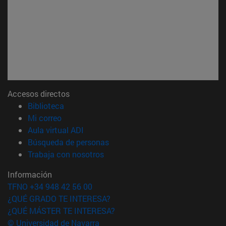
Accesos directos
(abre en nueva ventana)
Biblioteca
(abre en nueva ventana)
Mi correo
(abre en nueva ventana)
Aula virtual ADI
(abre en nueva ventana)
Búsqueda de personas
(abre en nueva ventana)
Trabaja con nosotros
Información
TFNO +34 948 42 56 00
¿QUÉ GRADO TE INTERESA?
¿QUÉ MÁSTER TE INTERESA?
© Universidad de Navarra