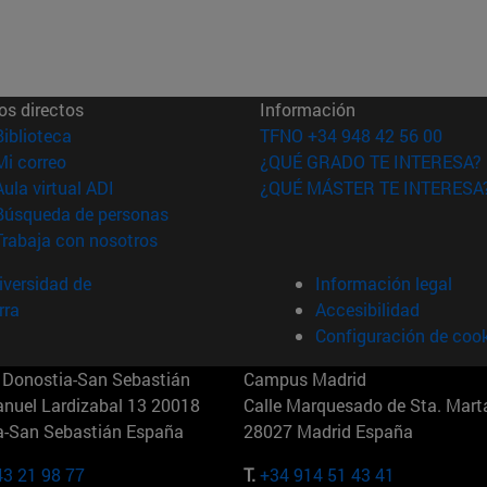
os directos
Información
(abre en nueva ventana)
Biblioteca
TFNO +34 948 42 56 00
(abre en nueva ventana)
Mi correo
¿QUÉ GRADO TE INTERESA?
(abre en nueva ventana)
Aula virtual ADI
¿QUÉ MÁSTER TE INTERESA
(abre en nueva ventana)
Búsqueda de personas
(abre en nueva ventana)
Trabaja con nosotros
versidad de
Información legal
rra
Accesibilidad
Configuración de coo
Donostia-San Sebastián
Campus Madrid
anuel Lardizabal 13 20018
Calle Marquesado de Sta. Marta
a-San Sebastián España
28027 Madrid España
43 21 98 77
T.
+34 914 51 43 41