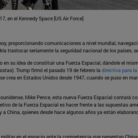
17, en el Kennedy Space [US Air Force]
 hoy, proporcionando comunicaciones a nivel mundial, navegaci
ría trastocar seriamente la seguridad nacional de los países, s
o en su idea de constituir una Fuerza Espacial, dándole el mis
ostas). Trump firmó el pasado 19 de febrero la
directiva para l
ue se crea en Estados Unidos desde 1947, cuando se puso en ma
ounidense, Mike Pence, esta nueva Fuerza Espacial contará con
etivo de la Fuerza Espacial es hacer frente a las supuestas ame
 y a China, quienes desde hace algunos años ya están elabora
militar en el espacio ante la competencia que presentan China