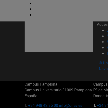
Acces
© Uni
Nava
Campus Pamplona
Campus 
Campus Universitario 31009 Pamplona
Pº de M
España
Donosti
T.
+34 948 42 56 00
info@unav.es
T.
+34 9