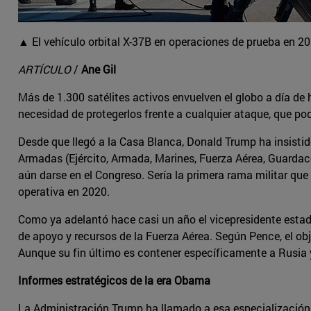
▲ El vehículo orbital X-37B en operaciones de prueba en 20
ARTÍCULO
/
Ane Gil
Más de 1.300 satélites activos envuelven el globo a día de
necesidad de protegerlos frente a cualquier ataque, que pod
Desde que llegó a la Casa Blanca, Donald Trump ha insistid
Armadas (Ejército, Armada, Marines, Fuerza Aérea, Guardac
aún darse en el Congreso. Sería la primera rama militar q
operativa en 2020.
Como ya adelantó hace casi un año el vicepresidente estad
de apoyo y recursos de la Fuerza Aérea. Según Pence, el obj
Aunque su fin último es contener específicamente a Rusia
Informes estratégicos de la era Obama
La Administración Trump ha llamado a esa especialización 