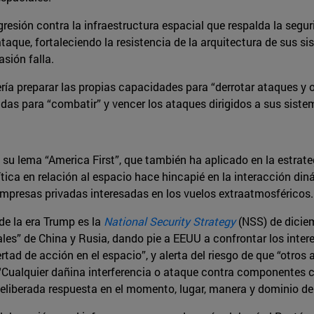
 agresión contra la infraestructura espacial que respalda la se
 ataque, fortaleciendo la resistencia de la arquitectura de su
sión falla.
ería preparar las propias capacidades para “derrotar ataques y
adas para “combatir” y vencer los ataques dirigidos a sus sist
u lema “America First”, que también ha aplicado en la estrategi
ica en relación al espacio hace hincapié en la interacción dinám
empresas privadas interesadas en los vuelos extraatmosféricos
de la era Trump es la
National Security Strategy
(NSS) de dicie
vales” de China y Rusia, dando pie a EEUU a confrontar los inter
ad de acción en el espacio”, y alerta del riesgo de que “otros
“Cualquier dañina interferencia o ataque contra componentes c
deliberada respuesta en el momento, lugar, manera y dominio de