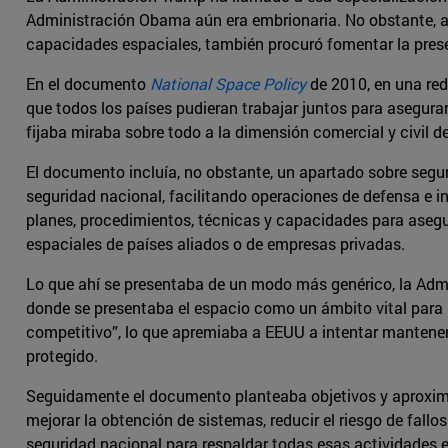
Administración Obama aún era embrionaria. No obstante, a
capacidades espaciales, también procuró fomentar la pres
En el documento
National Space Policy
de 2010, en una red
que todos los países pudieran trabajar juntos para asegura
fijaba miraba sobre todo a la dimensión comercial y civil de
El documento incluía, no obstante, un apartado sobre seguri
seguridad nacional, facilitando operaciones de defensa e i
planes, procedimientos, técnicas y capacidades para asegur
espaciales de países aliados o de empresas privadas.
Lo que ahí se presentaba de un modo más genérico, la Adm
donde se presentaba el espacio como un ámbito vital para 
competitivo”, lo que apremiaba a EEUU a intentar mantener s
protegido.
Seguidamente el documento planteaba objetivos y aproximac
mejorar la obtención de sistemas, reducir el riesgo de fallo
seguridad nacional para respaldar todas esas actividades 