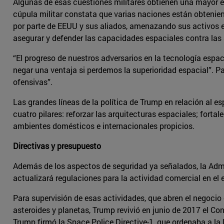
Algunas de esas cuestiones militares obtienen una mayor 
cúpula militar constata que varias naciones están obtenien
por parte de EEUU y sus aliados, amenazando sus activos esp
asegurar y defender las capacidades espaciales contra las 
“El progreso de nuestros adversarios en la tecnología espac
negar una ventaja si perdemos la superioridad espacial”. P
ofensivas”.
Las grandes líneas de la política de Trump en relación al
cuatro pilares: reforzar las arquitecturas espaciales; fort
ambientes domésticos e internacionales propicios.
Directivas y presupuesto
Además de los aspectos de seguridad ya señalados, la Admi
actualizará regulaciones para la actividad comercial en el 
Para supervisión de esas actividades, que abren el negoci
asteroides y planetas, Trump revivió en junio de 2017 el C
Trump firmó la Space Police Directive-1, que ordenaba a la