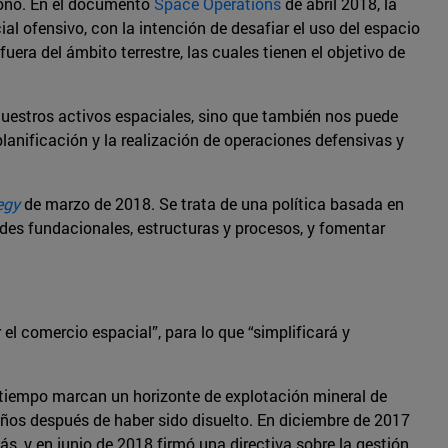
gono. En el documento
Space Operations
de abril 2018, la
l ofensivo, con la intención de desafiar el uso del espacio
era del ámbito terrestre, las cuales tienen el objetivo de
 nuestros activos espaciales, sino que también nos puede
anificación y la realización de operaciones defensivas y
egy
de marzo de 2018. Se trata de una política basada en
ades fundacionales, estructuras y procesos, y fomentar
 comercio espacial”, para lo que “simplificará y
 tiempo marcan un horizonte de explotación mineral de
 años después de haber sido disuelto. En diciembre de 2017
, y en junio de 2018 firmó una directiva sobre la gestión