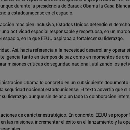
unque durante la presidencia de Barack Obama la Casa Blanca p
encia estadounidense en el espacio.
acción más bien inclusiva, Estados Unidos defendió el derecho 
r una actividad espacial responsable y respetuosa, en un marco
l espacio, en la que EEUU aspiraba a fortalecer su liderazgo.
dad. Así, hacía referencia a la necesidad desarrollar y operar 
nteligencia tanto en tiempos de paz como en momentos de crisi
ar misiones críticas de seguridad nacional, utilizando los act
inistración Obama lo concretó en un subsiguiente documento e
la seguridad nacional estadounidense. El texto advertía que el
u liderazgo, aunque sin dejar a un lado la colaboración intern
iones de carácter estratégico. En concreto, EEUU se proponía
s en las misiones, incrementar el éxito en el lanzamiento y la o
espaciales.