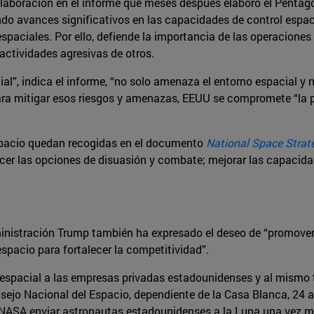
elaboración en el informe que meses después elaboró el Pentá
do avances significativos en las capacidades de control espacia
aciales. Por ello, defiende la importancia de las operaciones fu
actividades agresivas de otros.
ial”, indica el informe, “no solo amenaza el entorno espacial y
ara mitigar esos riesgos y amenazas, EEUU se compromete “la pl
 espacio quedan recogidas en el documento
National Space Strat
alecer las opciones de disuasión y combate; mejorar las capacid
nistración Trump también ha expresado el deseo de “promover el
espacio para fortalecer la competitividad”.
o espacial a las empresas privadas estadounidenses y al mismo
onsejo Nacional del Espacio, dependiente de la Casa Blanca, 24
 NASA enviar astronautas estadounidenses a la Luna una vez más