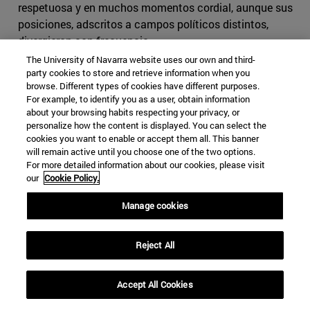
respetuosa y en muchos momentos cordial, aunque sus
posiciones, adscritos a campos políticos distintos,
divergieron con frecuencia.
The University of Navarra website uses our own and third-
Por razones biográficas, el foco original de Brzezenski –
party cookies to store and retrieve information when you
o Zbig, como le llamaban sus colaboradores para
browse. Different types of cookies have different purposes.
For example, to identify you as a user, obtain information
superar la dificultad de pronunciación de su apellido–
about your browsing habits respecting your privacy, or
estuvo en la Unión Soviética y el Este de Europa. Desde
personalize how the content is displayed. You can select the
relativamente pronto llegó a la conclusión que la URSS
cookies you want to enable or accept them all. This banner
sería incapaz de mantener el pulso económico con
will remain active until you choose one of the two options.
For more detailed information about our cookies, please visit
Occidente, por lo que abogó por un “peaceful
our
Cookie Policy.
engagement” (participación o implicación pacífica) con
el bloque del Este como modo de acelerar su
Manage cookies
descomposición. Esa fue la doctrina de las
Administraciones Johnson, Nixon y Ford.
Reject All
Sin embargo, desde mediados de la década de 1970, la
URSS afrontó su evidente declive con una huida hacia
Accept All Cookies
adelante para tratar de reasentar su poder internacional,