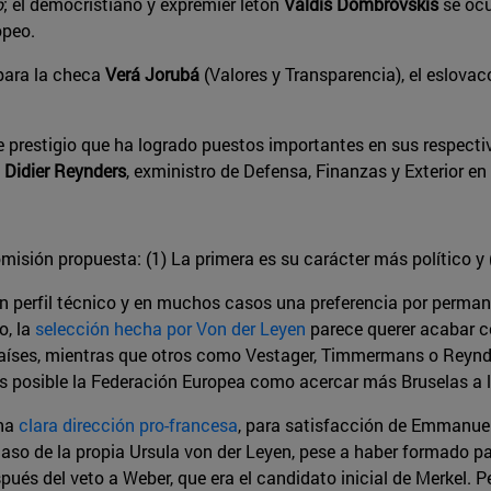
o
; el democristiano y expremier letón
Valdis Dombrovskis
se ocu
opeo.
 para la checa
Verá Jorubá
(Valores y Transparencia), el eslova
 prestigio que ha logrado puestos importantes en sus respecti
y
Didier Reynders
, exministro de Defensa, Finanzas y Exterior en 
isión propuesta: (1) La primera es su carácter más político y 
un perfil técnico y en muchos casos una preferencia por permane
o, la
selección hecha por Von der Leyen
parece querer acabar co
íses, mientras que otros como Vestager, Timmermans o Reynder
tes posible la Federación Europea como acercar más Bruselas a la
una
clara dirección pro-francesa
, para satisfacción de Emmanue
 caso de la propia Ursula von der Leyen, pese a haber formado pa
spués del veto a Weber, que era el candidato inicial de Merkel