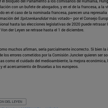
 el bloqueo del Parlamento a los comisarios de Rumanía, Hungr
lación con un bufete de abogados, y en el de la francesa, a la
todo en el caso de la nominada francesa, parecen una represalia
lamación del
Spitzenkandidat
más votado– por el Consejo Europ
ional hasta las elecciones legislativas de 2020 puede retrasar
 Von der Leyen se retrase hasta el 1 de diciembre.
como muchos afirman, sería parcialmente incorrecto. Si bien la
e los errores cometidos por la Comisión Juncker quieren ser so
s como el cuidado del medioambiente, la mejora económica, la 
n y el acercamiento de Bruselas a los europeos.
ON DEL LEYEN