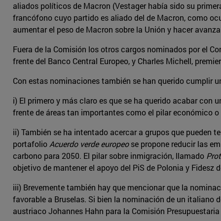
aliados políticos de Macron (Vestager había sido su primera
francófono cuyo partido es aliado del de Macron, como ocurr
aumentar el peso de Macron sobre la Unión y hacer avanzar
Fuera de la Comisión los otros cargos nominados por el Con
frente del Banco Central Europeo, y Charles Michell, premi
Con estas nominaciones también se han querido cumplir una
i) El primero y más claro es que se ha querido acabar con u
frente de áreas tan importantes como el pilar económico o t
ii) También se ha intentado acercar a grupos que pueden te
portafolio
Acuerdo verde europeo
se propone reducir las em
carbono para 2050. El pilar sobre inmigración, llamado
Pro
objetivo de mantener el apoyo del PiS de Polonia y Fidesz d
iii) Brevemente también hay que mencionar que la nominaci
favorable a Bruselas. Si bien la nominación de un italian
austriaco Johannes Hahn para la Comisión Presupuestaria se