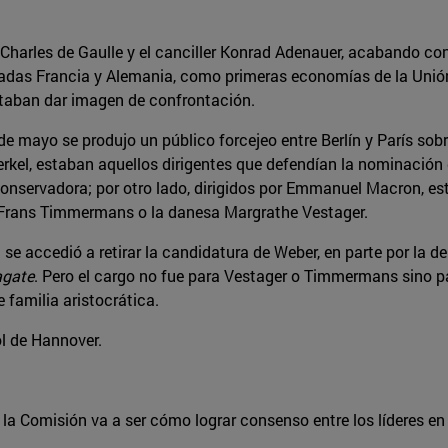
te Charles de Gaulle y el canciller Konrad Adenauer, acabando c
cadas Francia y Alemania, como primeras economías de la Unión
itaban dar imagen de confrontación.
 mayo se produjo un público forcejeo entre Berlín y París sobre
rkel, estaban aquellos dirigentes que defendían la nominación
onservadora; por otro lado, dirigidos por Emmanuel Macron, est
 Frans Timmermans o la danesa Margrathe Vestager.
e accedió a retirar la candidatura de Weber, en parte por la d
agate
. Pero el cargo no fue para Vestager o Timmermans sino p
 familia aristocrática.
ol de Hannover.
la Comisión va a ser cómo lograr consenso entre los líderes en 