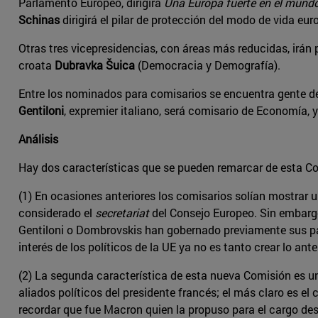
Parlamento Europeo, dirigirá
Una Europa fuerte en el mund
Schinas
dirigirá el pilar de protección del modo de vida eur
Otras tres vicepresidencias, con áreas más reducidas, irán
croata
Dubravka Šuica
(Democracia y Demografía).
Entre los nominados para comisarios se encuentra gente de
Gentiloni
, expremier italiano, será comisario de Economía, 
Análisis
Hay dos características que se pueden remarcar de esta Com
(1) En ocasiones anteriores los comisarios solían mostrar 
considerado el
secretariat
del Consejo Europeo. Sin embarg
Gentiloni o Dombrovskis han gobernado previamente sus pa
interés de los políticos de la UE ya no es tanto crear lo an
(2) La segunda característica de esta nueva Comisión es 
aliados políticos del presidente francés; el más claro es el
recordar que fue Macron quien la propuso para el cargo de