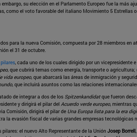
n embargo, su elección en el Parlamento Europeo fue la más ajus
, como el voto favorable del italiano Movimiento 5 Estrellas o 
ados para la nueva Comisión, compuesta por 28 miembros en at
nión el 31 de octubre.
pilares
, cada uno de los cuales dirigido por un vicepresidente 
opeo
, que cubrirá temas como energía, transporte o agricultura; 
e vida europeo
, que abarcará las áreas de inmigración y seguri
 mundo
, que incluirá asuntos como las relaciones internacionales
tado de integrar a dos de los
Spitzenkandidat
que fueron desca
dente y dirigirá el pilar del
Acuerdo verde europeo
, mientras qu
 Comisión, dirigirá el pilar de
Una Europa lista para la era digi
tra la evasión fiscal de varias grandes empresas tecnológica
s pilares: el nuevo Alto Representante de la Unión
Josep Borrell