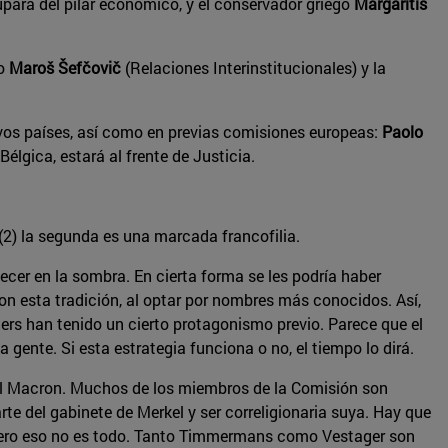
pará del pilar económico, y el conservador griego
Margaritis
co
Maroš Šefčovič
(Relaciones Interinstitucionales) y la
vos países, así como en previas comisiones europeas:
Paolo
Bélgica, estará al frente de Justicia.
(2) la segunda es una marcada francofilia.
cer en la sombra. En cierta forma se les podría haber
n esta tradición, al optar por nombres más conocidos. Así,
s han tenido un cierto protagonismo previo. Parece que el
 gente. Si esta estrategia funciona o no, el tiempo lo dirá.
l Macron. Muchos de los miembros de la Comisión son
rte del gabinete de Merkel y ser correligionaria suya. Hay que
. Pero eso no es todo. Tanto Timmermans como Vestager son