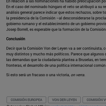
En relación a las nominaciones ha habido preocupación por
En el caso del nominado húngaro el veto se atribuyó a su re
análisis general parece indicar que estos rechazos, sobre 
la presidencia de la Comisión –al desconsiderarse la proc
gobierno rumano y el establecimiento de un gobierno provis
Josep Borrell, es esperable que la formación de la Comisión
Conclusión
Decir que la Comisión Von der Leyen va a ser continuista, 
muy distintos y mucho más políticos. Parece que algunos d
las demandas que la ciudadanía plantea a Bruselas, en tema
fronteras, el desarrollo de una política internacional comú
Si esto será un fracaso o una victoria,
on verra
.
COMISIÓN EUROPEA
VON DER LEYEN
COMISIÓN V