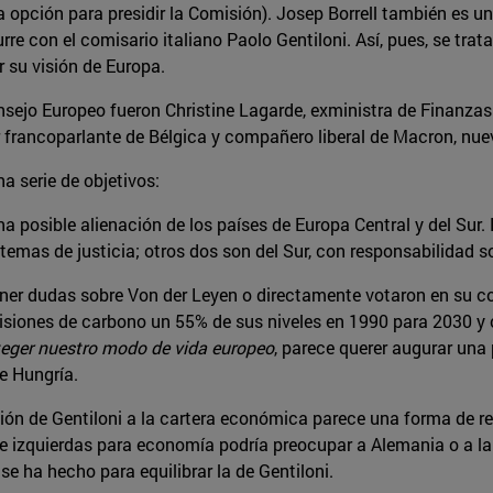
 opción para presidir la Comisión). Josep Borrell también es un
e con el comisario italiano Paolo Gentiloni. Así, pues, se trat
 su visión de Europa.
sejo Europeo fueron Christine Lagarde, exministra de Finanzas f
er francoparlante de Bélgica y compañero liberal de Macron, nue
 serie de objetivos:
na posible alienación de los países de Europa Central y del Sur.
emas de justicia; otros dos son del Sur, con responsabilidad so
ner dudas sobre Von der Leyen o directamente votaron en su con
isiones de carbono un 55% de sus niveles en 1990 para 2030 y c
teger nuestro modo de vida europeo
, parece querer augurar una
e Hungría.
ón de Gentiloni a la cartera económica parece una forma de re
o de izquierdas para economía podría preocupar a Alemania o a 
 ha hecho para equilibrar la de Gentiloni.