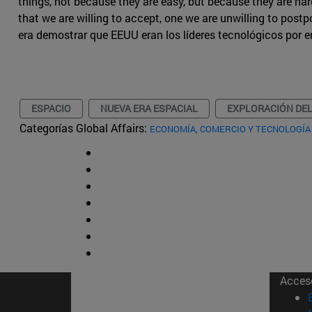
things, not because they are easy, but because they are har
that we are willing to accept, one we are unwilling to postp
era demostrar que EEUU eran los líderes tecnológicos por e
ESPACIO
NUEVA ERA ESPACIAL
EXPLORACIÓN DEL
Categorías Global Affairs:
ECONOMÍA, COMERCIO Y TECNOLOGÍA
Acces