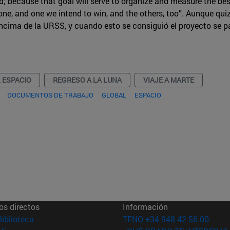
d; because that goal will serve to organize and measure the best
one, and one we intend to win, and the others, too”. Aunque quiz
ncima de la URSS, y cuando esto se consiguió el proyecto se p
 ESPACIO
REGRESO A LA LUNA
VIAJE A MARTE
DOCUMENTOS DE TRABAJO
GLOBAL
ESPACIO
os directos
Información
(abre en nueva ventana)
Biblioteca
TFNO +34 948 42 56 00