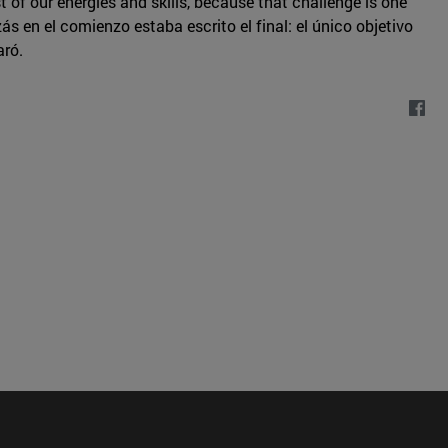
 of our energies and skills, because that challenge is one
ás en el comienzo estaba escrito el final: el único objetivo
aró.