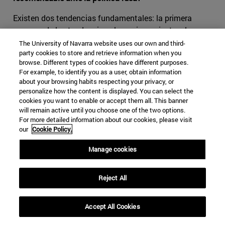
Existen dos tendencias fundamentales: la primera
comprende las tendencias al apaciguamiento y la
segunda las tendencias a la firmeza. Entre las
The University of Navarra website uses our own and third-
party cookies to store and retrieve information when you
tendencias al apaciguamiento encontramos, a su vez,
browse. Different types of cookies have different purposes.
tres corrientes distintas:
For example, to identify you as a user, obtain information
about your browsing habits respecting your privacy, or
–Un primer grupo de expertos llama la atención sobre un
personalize how the content is displayed. You can select the
hecho fundamental: que Rusia está dispuesta a llegar
cookies you want to enable or accept them all. This banner
más lejos que Occidente en el conflicto de Ucrania,
will remain active until you choose one of the two options.
For more detailed information about our cookies, please visit
porque para Rusia Ucrania es una cuestión vital,
our
Cookie Policy.
mientras que para Occidente no. Habría que llevar a
cabo una revisión territorial. Vamos a ceder y vamos a
Manage cookies
dejar que Rusia se quede con sus rusos, y aquí se acaba
el problema. Firmamos un acuerdo, y Rusia tiene su zona
Reject All
de influencia.
–La segunda corriente defiende la idea de convertir
Accept All Cookies
Ucrania en un Estado neutral para que Rusia no perciba