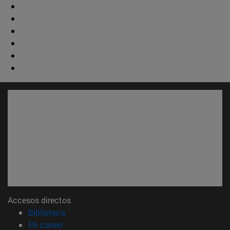
Accesos directos
(abre en nueva ventana)
Biblioteca
(abre en nueva ventana)
Mi correo