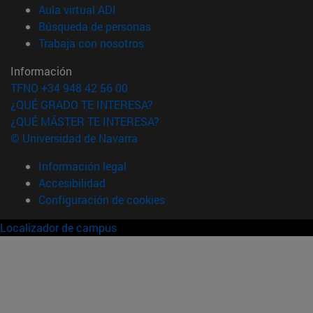
(abre en nueva ventana)
Aula virtual ADI
(abre en nueva ventana)
Búsqueda de personas
(abre en nueva ventana)
Trabaja con nosotros
Información
TFNO +34 948 42 56 00
¿QUÉ GRADO TE INTERESA?
¿QUÉ MÁSTER TE INTERESA?
© Universidad de Navarra
Información legal
Accesibilidad
Configuración de cookies
Localizador de campus