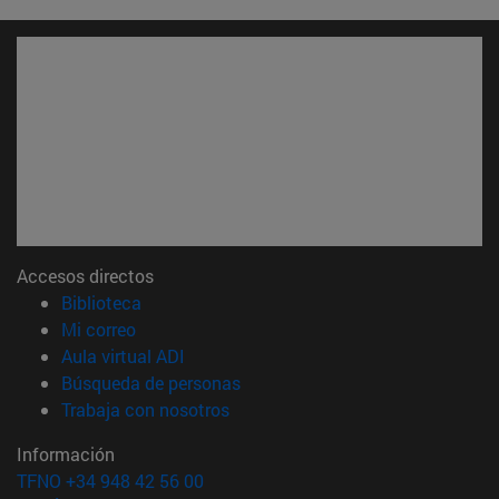
Accesos directos
(abre en nueva ventana)
Biblioteca
(abre en nueva ventana)
Mi correo
(abre en nueva ventana)
Aula virtual ADI
(abre en nueva ventana)
Búsqueda de personas
(abre en nueva ventana)
Trabaja con nosotros
Información
TFNO +34 948 42 56 00