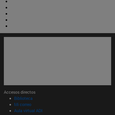
Accesos directos
(abre en nueva ventana)
Biblioteca
(abre en nueva ventana)
Mi correo
(abre en nueva ventana)
Aula virtual ADI