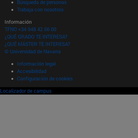
(abre en nueva ventana)
Búsqueda de personas
(abre en nueva ventana)
Trabaja con nosotros
Información
TFNO +34 948 42 56 00
¿QUÉ GRADO TE INTERESA?
¿QUÉ MÁSTER TE INTERESA?
© Universidad de Navarra
Información legal
Accesibilidad
Configuración de cookies
Localizador de campus